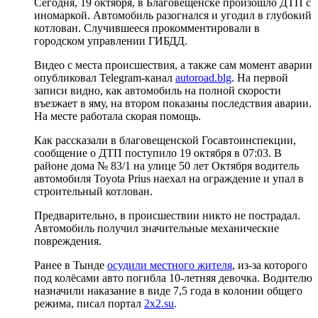
Сегодня, 19 октября, в Благовещенске произошло ДТП с
иномаркой. Автомобиль разогнался и угодил в глубокий
котлован. Случившееся прокомментировали в
городском управлении ГИБДД.
Видео с места происшествия, а также сам момент аварии
опубликовал Telegram-канал
autoroad.blg
. На первой
записи видно, как автомобиль на полной скорости
въезжает в яму, на втором показаны последствия аварии.
На месте работала скорая помощь.
Как рассказали в благовещенской Госавтоинспекции,
сообщение о ДТП поступило 19 октября в 07:03. В
районе дома № 83/1 на улице 50 лет Октября водитель
автомобиля Toyota Prius наехал на ограждение и упал в
строительный котлован.
Предварительно, в происшествии никто не пострадал.
Автомобиль получил значительные механические
повреждения.
Ранее в Тынде
осудили местного жителя
, из-за которого
под колёсами авто погибла 10-летняя девочка. Водителю
назначили наказание в виде 7,5 года в колонии общего
режима, писал портал
2x2.su
.