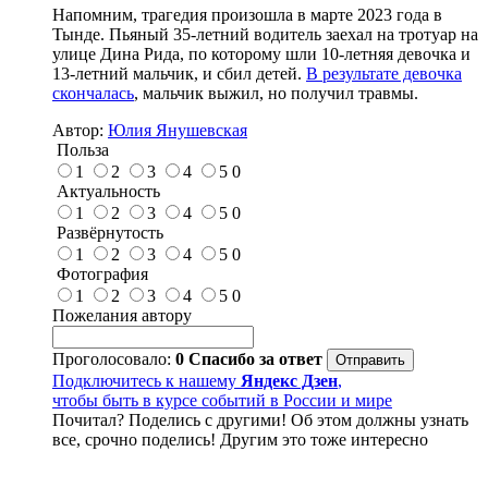
Напомним, трагедия произошла в марте 2023 года в
Тынде. Пьяный 35-летний водитель заехал на тротуар на
улице Дина Рида, по которому шли 10-летняя девочка и
13-летний мальчик, и сбил детей.
В результате девочка
скончалась
, мальчик выжил, но получил травмы.
Автор:
Юлия Янушевская
Польза
1
2
3
4
5
0
Актуальность
1
2
3
4
5
0
Развёрнутость
1
2
3
4
5
0
Фотография
1
2
3
4
5
0
Пожелания автору
Проголосовало:
0
Спасибо за ответ
Подключитесь к нашему
Яндекс Дзен
,
чтобы быть в курсе событий в России и мире
Почитал? Поделись с другими! Об этом должны узнать
все, срочно поделись! Другим это тоже интересно