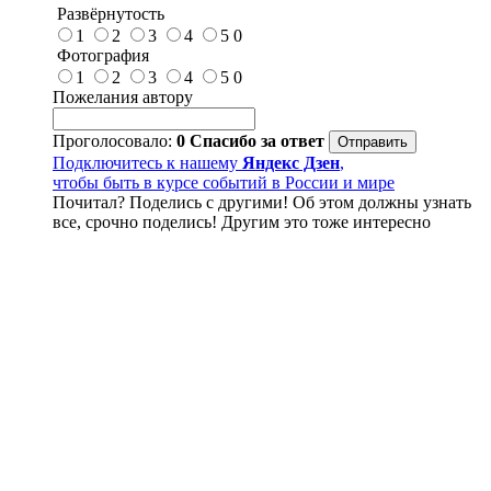
Развёрнутость
1
2
3
4
5
0
Фотография
1
2
3
4
5
0
Пожелания автору
Проголосовало:
0
Спасибо за ответ
Подключитесь к нашему
Яндекс Дзен
,
чтобы быть в курсе событий в России и мире
Почитал? Поделись с другими! Об этом должны узнать
все, срочно поделись! Другим это тоже интересно