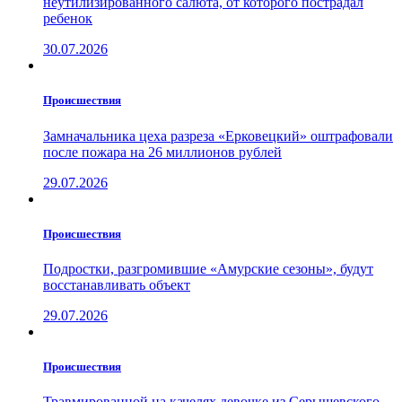
неутилизированного салюта, от которого пострадал
ребенок
30.07.2026
Проиcшествия
Замначальника цеха разреза «Ерковецкий» оштрафовали
после пожара на 26 миллионов рублей
29.07.2026
Проиcшествия
Подростки, разгромившие «Амурские сезоны», будут
восстанавливать объект
29.07.2026
Проиcшествия
Травмированной на качелях девочке из Серышевского