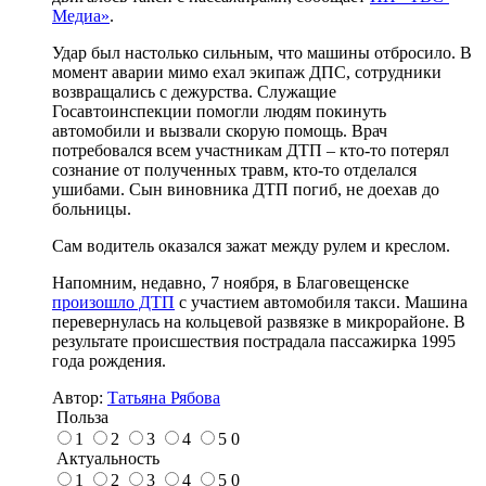
Медиа»
.
Удар был настолько сильным, что машины отбросило. В
момент аварии мимо ехал экипаж ДПС, сотрудники
возвращались с дежурства. Служащие
Госавтоинспекции помогли людям покинуть
автомобили и вызвали скорую помощь. Врач
потребовался всем участникам ДТП – кто-то потерял
сознание от полученных травм, кто-то отделался
ушибами. Сын виновника ДТП погиб, не доехав до
больницы.
Сам водитель оказался зажат между рулем и креслом.
Напомним, недавно, 7 ноября, в Благовещенске
произошло ДТП
с участием автомобиля такси. Машина
перевернулась на кольцевой развязке в микрорайоне. В
результате происшествия пострадала пассажирка 1995
года рождения.
Автор:
Татьяна Рябова
Польза
1
2
3
4
5
0
Актуальность
1
2
3
4
5
0