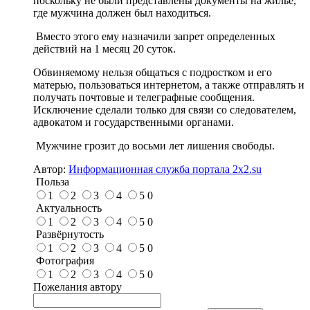
поскольку не были представлены документы на жилье,
где мужчина должен был находиться.
Вместо этого ему назначили запрет определенных
действий на 1 месяц 20 суток.
Обвиняемому нельзя общаться с подростком и его
матерью, пользоваться интернетом, а также отправлять и
получать почтовые и телеграфные сообщения.
Исключение сделали только для связи со следователем,
адвокатом и государственными органами.
Мужчине грозит до восьми лет лишения свободы.
Автор:
Информационная служба портала 2x2.su
Польза
1
2
3
4
5
0
Актуальность
1
2
3
4
5
0
Развёрнутость
1
2
3
4
5
0
Фотография
1
2
3
4
5
0
Пожелания автору