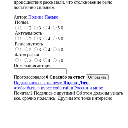
происшествия рассказали, что столкновение было
достаточно сильным.
Автор:
Полина Пасько
Польза
1
2
3
4
5
0
Актуальность
1
2
3
4
5
0
Развёрнутость
1
2
3
4
5
0
Фотография
1
2
3
4
5
0
Пожелания автору
Проголосовало:
0
Спасибо за ответ
Подключитесь к нашему
Яндекс Дзен
,
чтобы быть в курсе событий в России и мире
Почитал? Поделись с другими! Об этом должны узнать
все, срочно поделись! Другим это тоже интересно