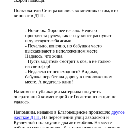
скорой помощи.
Пользователи Сети разошлись во мнениях о том, кто
виноват в ДТП.
- Новичок. Хорошее начало. Неделю
проездят за рулем, так сразу хвост распушат
и чувствуют себя асами.
- Печально, конечно, но бабушки часто
выскакивают в неположенном месте.
Надеюсь, что жива.
- Пусть водитель смотрит в оба, а не только
на светофор!
- Недалеко от пешеходного? Видимо,
бабушка перебегала дорогу в неположенном
месте. А водитель влип!
На момент публикации материала получить
оперативный комментарий от Госавтоинспекции не
удалось.
Напомним, недавно в Благовещенске произошло
другое
жесткое ДТП.
На пересечении улиц Заводской и
Кузнечной столкнулись два автомобиля. На месте
работала скорая помощь. Как стало известно, в аварии