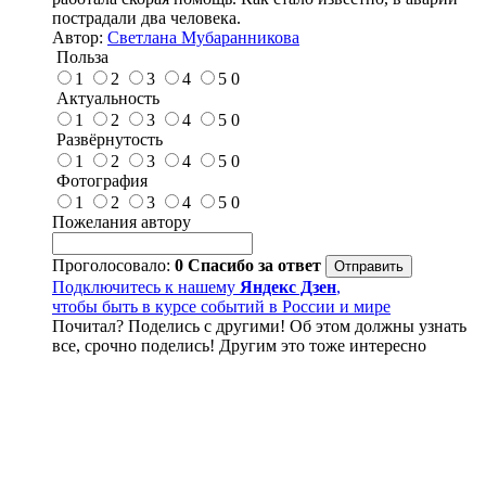
пострадали два человека.
Автор:
Светлана Мубаранникова
Польза
1
2
3
4
5
0
Актуальность
1
2
3
4
5
0
Развёрнутость
1
2
3
4
5
0
Фотография
1
2
3
4
5
0
Пожелания автору
Проголосовало:
0
Спасибо за ответ
Подключитесь к нашему
Яндекс Дзен
,
чтобы быть в курсе событий в России и мире
Почитал? Поделись с другими! Об этом должны узнать
все, срочно поделись! Другим это тоже интересно