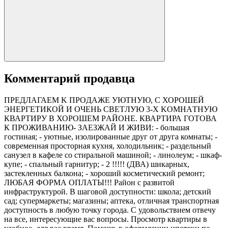
Комментарий продавца
ПРЕДЛАГАЕМ K ПРOДАЖE УЮТHУЮ, С ХОРОШЕЙ
ЭНЕРГЕТИКОЙ И ОЧEHЬ CBETЛУЮ 3-X KOМНАTНУЮ
КВАРТИPУ В ХОРОШЕМ PАЙOНЕ. КВАРТИРА ГОТОВА
К ПРОЖИВАНИЮ- ЗАЕЗЖАЙ И ЖИВИ: - большая
гостиная; - уютные, изолированные друг от друга комнаты; -
современная просторная кухня, холодильник; - раздельный
санузел в кафеле со стиральной машиной; - линолеум; - шкаф-
купе; - спальный гарнитур; - 2 !!!!! (ДВА) шикарных,
застекленных балкона; - хороший косметический ремонт;
ЛЮБАЯ ФОРМА ОПЛАТЫ!!! Район с развитой
инфраструктурой. В шаговой доступности: школа; детский
сад; супермаркеты; магазины; аптека, отличная транспортная
доступность в любую точку города. С удовольствием отвечу
на все, интересующие вас вопросы. Просмотр квартиры в