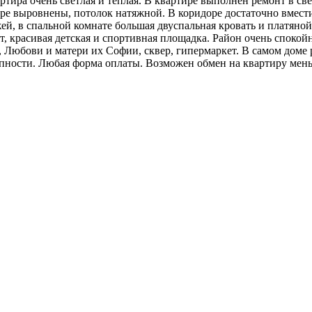
тира очень светлая и теплая. В квартире выполнен ремонт в све
тире выровнены, потолок натяжной. В коридоре достаточно вмест
ей, в спальной комнате большая двуспальная кровать и платяно
, красивая детская и спортивная площадка. Район очень спокой
, Любови и матери их Софии, сквер, гипермаркет. В самом доме
тупности. Любая форма оплаты. Возможен обмен на квартиру ме