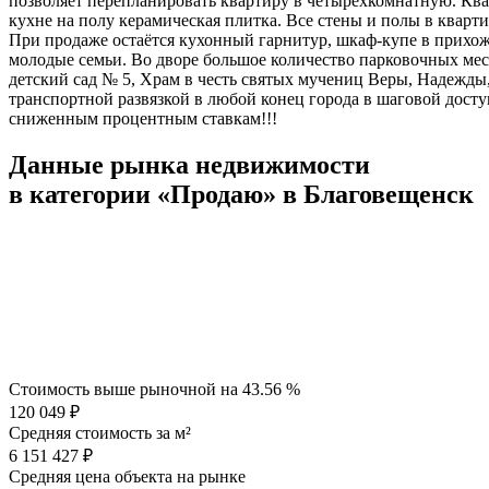
позволяет перепланировать квартиру в четырехкомнатную. Квар
кухне на полу керамическая плитка. Все стены и полы в квар
При продаже остаётся кухонный гарнитур, шкаф-купе в прихож
молодые семьи. Во дворе большое количество парковочных мест
детский сад № 5, Храм в честь святых мучениц Веры, Надежды
транспортной развязкой в любой конец города в шаговой дос
сниженным процентным ставкам!!!
Данные рынка недвижимости
в категории «Продаю» в Благовещенск
Стоимость выше рыночной на
43.56 %
120 049 ₽
Средняя стоимость за м²
6 151 427 ₽
Средняя цена объекта на рынке