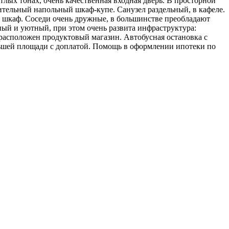
тлых тонах, очень качественная входная дверь. В просторной
ительный напольный шкаф-купе. Санузел раздельный, в кафеле.
й шкаф. Соседи очень дружные, в большинстве преобладают
ный и уютный, при этом очень развита инфраструктура:
 расположен продуктовый магазин. Автобусная остановка с
ньшей площади с доплатой. Помощь в оформлении ипотеки по