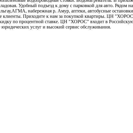
опиленовые водопроводные стояки. Водонагреватель. В прихоже
довая. Удобный подъезд к дому с парковкой для авто. Рядом нахо
альгау,АГМА, набережная р. Амур, аптеки, автобусные остановк
е клиенты. Приходите к нам за покупкой квартиры. ЦН "ХОРОС"
 скидку по процентной ставке. ЦН "ХОРОС" входит в Российску
е юридических услуг и высокий сервис обслуживания.