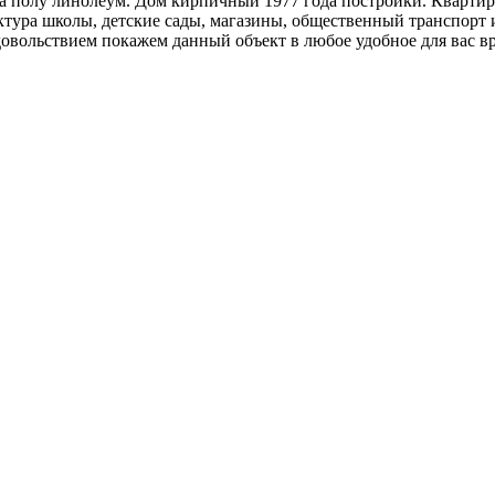
на полу линолеум. Дом кирпичный 1977 года постройки. Квартира
ктура школы, детские сады, магазины, общественный транспорт 
овольствием покажем данный объект в любое удобное для вас в