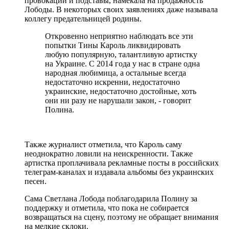
провокации и подставы, намекала на продажность
Лободы. В некоторых своих заявлениях даже называла
коллегу предательницей родины.
Откровенно неприятно наблюдать все эти
попытки Тины Кароль ликвидировать
любую популярную, талантливую артистку
на Украине. С 2014 года у нас в стране одна
народная любимица, а остальные всегда
недостаточно искренни, недостаточно
украинские, недостаточно достойные, хоть
они ни разу не нарушали закон, - говорит
Полина.
Также журналист отметила, что Кароль саму
неоднократно ловили на неискренности. Также
артистка проплачивала рекламные посты в российских
телеграм-каналах и издавала альбомы без украинских
песен.
Сама Светлана Лобода поблагодарила Полину за
поддержку и отметила, что пока не собирается
возвращаться на сцену, поэтому не обращает внимания
на мелкие склоки.