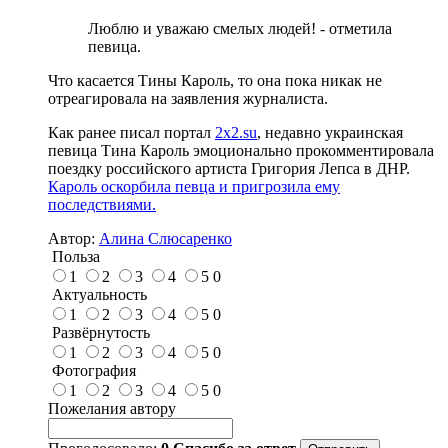
Люблю и уважаю смелых людей! - отметила
певица.
Что касается Тины Кароль, то она пока никак не
отреагировала на заявления журналиста.
Как ранее писал портал
2x2.su
, недавно украинская
певица Тина Кароль эмоционально прокомментировала
поездку российского артиста Григория Лепса в ДНР.
Кароль оскорбила певца и пригрозила ему
последствиями.
Автор:
Алина Слюсаренко
Польза
1
2
3
4
5
0
Актуальность
1
2
3
4
5
0
Развёрнутость
1
2
3
4
5
0
Фотография
1
2
3
4
5
0
Пожелания автору