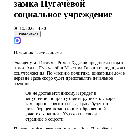
замка Пугачёвой
социальное учреждение
26.10.2022 14:30
Поделиться
Источник фото:
соцсети
Экс-депутат Госдумы Роман Худяков предложил отдать
замок Аллы Пугачёвой и Максима Галкина* под нужды
соцучреждения. По мнению политика, шикарный дом в
деревне Грязь скоро будет представлять печальное
зрелище.
Он не достанется никому! Придёт в
запустение, попросту станет руинами. Скоро
там вороны совьют гнёзда, трава будет по
пояс, борщевик заполонит заброшенный
участок, - написал Худяков на своей
странице в соцсети
По словам бывшего депутата, особняк Пугачёвой