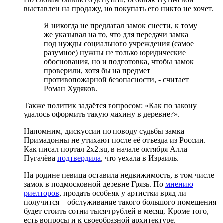
выставлен на продажу, но покупать его никто не хочет.
Я никогда не предлагал замок снести, к тому
же указывал на то, что для передачи замка
под нужды социального учреждения (самое
разумное) нужны не только юридические
обоснования, но и подготовка, чтобы замок
проверили, хотя бы на предмет
противопожарной безопасности, - считает
Роман Худяков.
Также политик задаётся вопросом: «Как по закону
удалось оформить такую махину в деревне?».
Напомним, дискуссии по поводу судьбы замка
Примадонны не утихают после её отъезда из России.
Как писал портал 2х2.su, в начале октября Алла
Пугачёва
подтвердила
, что уехала в Израиль.
На родине певица оставила недвижимость, в том числе
замок в подмосковной деревне Грязь. По
мнению
риелторов
, продать особняк у артистки вряд ли
получится – обслуживание такого большого помещения
будет стоить сотни тысяч рублей в месяц. Кроме того,
есть вопросы и к своеобразной архитектуре.