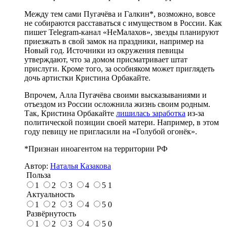
Между тем сами Пугачёва и Галкин*, возможно, вовсе
не собираются расставаться с имуществом в России. Как
пишет Telegram-канал «НеМалахов», звезды планируют
приезжать в свой замок на праздники, например на
Новый год. Источники из окружения певицы
утверждают, что за домом присматривает штат
прислуги. Кроме того, за особняком может приглядеть
дочь артистки Кристина Орбакайте.
Впрочем, Алла Пугачёва своими высказываниями и
отъездом из России осложнила жизнь своим родным.
Так, Кристина Орбакайте
лишилась заработка
из-за
политической позиции своей матери. Например, в этом
году певицу не пригласили на «Голубой огонёк».
*Признан иноагентом на территории РФ
Автор:
Наталья Казакова
Польза
1
2
3
4
5
1
Актуальность
1
2
3
4
5
0
Развёрнутость
1
2
3
4
5
0