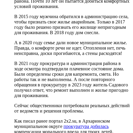
района. Почти 10 лет он пытается добиться комфортных
условий проживания.
В 2015 году мужчина обратился в администрацию села,
чтобы признать свое жилье аварийным. Только в 2017
году было решено признать его жилище непригодным
для проживания. В 2018 году дом снесли.
А в 2020 году семье дали новое муниципальное жилье.
Правда, о комфорте речи не идет. Отопления нет, печь
неисправна, доски прогибаются, а стены расходятся!
В 2021 году прокуратура и администрация района в
ходе осмотра подтвердили плачевное состояние дома.
Были определены сроки для капремонта, смета. Но
работы так и не выполнены. А после повторного
обращения в прокуратуру в 2023 году житель Садового
получил ответ, что ремонт выполнен и жилье пригодно
для проживания.
Сейчас общественники потребовали реальных действий
от ведомств и решения проблемы.
Как писал ранее портал 2х2.su, в Архаринском
муниципальном округе
прокуратура добилась
компенсации морального вреда для троих детей.