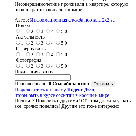
Несовершеннолетние проживали в квартире, которую
неоднократно заливало с крыши.
Автор:
Информационная служба портала 2x2.su
Польза
1
2
3
4
5
0
Актуальность
1
2
3
4
5
0
Развёрнутость
1
2
3
4
5
0
Фотография
1
2
3
4
5
0
Пожелания автору
Проголосовало:
0
Спасибо за ответ
Подключитесь к нашему
Яндекс Дзен
,
чтобы быть в курсе событий в России и мире
Почитал? Поделись с другими! Об этом должны узнать
все, срочно поделись! Другим это тоже интересно