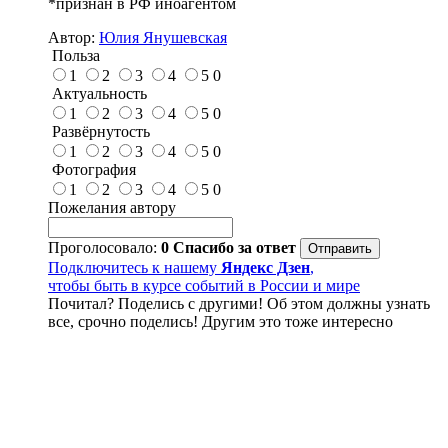
*признан в РФ иноагентом
Автор:
Юлия Янушевская
Польза
1
2
3
4
5
0
Актуальность
1
2
3
4
5
0
Развёрнутость
1
2
3
4
5
0
Фотография
1
2
3
4
5
0
Пожелания автору
Проголосовало:
0
Спасибо за ответ
Подключитесь к нашему
Яндекс Дзен
,
чтобы быть в курсе событий в России и мире
Почитал? Поделись с другими! Об этом должны узнать
все, срочно поделись! Другим это тоже интересно