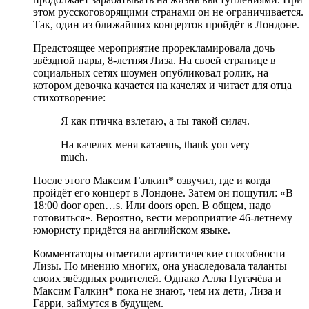
этом русскоговорящими странами он не ограничивается.
Так, один из ближайших концертов пройдёт в Лондоне.
Предстоящее мероприятие прорекламировала дочь
звёздной пары, 8-летняя Лиза. На своей странице в
социальных сетях шоумен опубликовал ролик, на
котором девочка качается на качелях и читает для отца
стихотворение:
Я как птичка взлетаю, а ты такой силач.
На качелях меня катаешь, thank you very
much.
После этого Максим Галкин* озвучил, где и когда
пройдёт его концерт в Лондоне. Затем он пошутил: «В
18:00 door open…s. Или doors open. В общем, надо
готовиться». Вероятно, вести мероприятие 46-летнему
юмористу придётся на английском языке.
Комментаторы отметили артистические способности
Лизы. По мнению многих, она унаследовала таланты
своих звёздных родителей. Однако Алла Пугачёва и
Максим Галкин* пока не знают, чем их дети, Лиза и
Гарри, займутся в будущем.