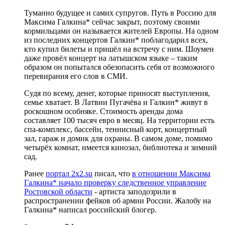
Туманно будущее и самих супругов. Путь в Россию для
Максима Галкина* сейчас закрыт, поэтому своими
кормильцами он называется жителей Европы. На одном
из последних концертов Галкин* поблагодарил всех,
кто купил билеты и пришёл на встречу с ним. Шоумен
даже провёл концерт на латышском языке – таким
образом он попытался обезопасить себя от возможного
перевирания его слов в СМИ.
Судя по всему, денег, которые приносят выступления,
семье хватает. В Латвии Пугачёва и Галкин* живут в
роскошном особняке. Стоимость аренды дома
составляет 100 тысяч евро в месяц. На территории есть
спа-комплекс, бассейн, теннисный корт, концертный
зал, гараж и домик для охраны. В самом доме, помимо
четырёх комнат, имеется кинозал, библиотека и зимний
сад.
Ранее
портал 2x2.su
писал, что
в отношении Максима
Галкина* начало проверку следственное управление
Ростовской области
- артиста заподозрили в
распространении фейков об армии России. Жалобу на
Галкина* написал российский блогер.