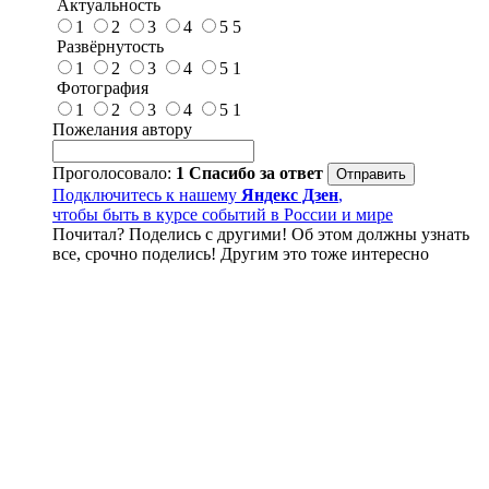
Актуальность
1
2
3
4
5
5
Развёрнутость
1
2
3
4
5
1
Фотография
1
2
3
4
5
1
Пожелания автору
Проголосовало:
1
Спасибо за ответ
Подключитесь к нашему
Яндекс Дзен
,
чтобы быть в курсе событий в России и мире
Почитал? Поделись с другими! Об этом должны узнать
все, срочно поделись! Другим это тоже интересно