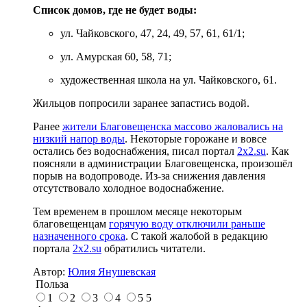
Список домов, где не будет воды:
ул. Чайковского, 47, 24, 49, 57, 61, 61/1;
ул. Амурская 60, 58, 71;
художественная школа на ул. Чайковского, 61.
Жильцов попросили заранее запастись водой.
Ранее
жители Благовещенска массово жаловались на
низкий напор воды
. Некоторые горожане и вовсе
остались без водоснабжения, писал портал
2x2.su
. Как
поясняли в администрации Благовещенска, произошёл
порыв на водопроводе. Из-за снижения давления
отсутствовало холодное водоснабжение.
Тем временем в прошлом месяце некоторым
благовещенцам
горячую воду отключили раньше
назначенного срока
. С такой жалобой в редакцию
портала
2x2.su
обратились читатели.
Автор:
Юлия Янушевская
Польза
1
2
3
4
5
5