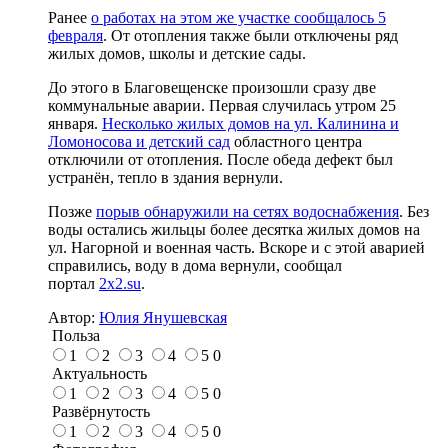
Ранее
о работах на этом же участке сообщалось 5
февраля
. От отопления также были отключены ряд
жилых домов, школы и детские сады.
До этого в Благовещенске произошли сразу две
коммунальные аварии. Первая случилась утром 25
января.
Несколько жилых домов на ул. Калинина и
Ломоносова и детский сад
областного центра
отключили от отопления. После обеда дефект был
устранён, тепло в здания вернули.
Позже
порыв обнаружили на сетях водоснабжения
. Без
воды остались жильцы более десятка жилых домов на
ул. Нагорной и военная часть. Вскоре и с этой аварией
справились, воду в дома вернули, сообщал
портал
2x2.su
.
Автор:
Юлия Янушевская
Польза
1
2
3
4
5
0
Актуальность
1
2
3
4
5
0
Развёрнутость
1
2
3
4
5
0