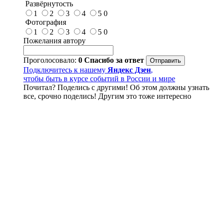
Развёрнутость
1
2
3
4
5
0
Фотография
1
2
3
4
5
0
Пожелания автору
Проголосовало:
0
Спасибо за ответ
Подключитесь к нашему
Яндекс Дзен
,
чтобы быть в курсе событий в России и мире
Почитал? Поделись с другими! Об этом должны узнать
все, срочно поделись! Другим это тоже интересно