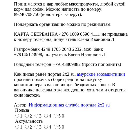
Принимаются в дар любые мясопродукты, любой сухой
корм для собак. Можно написать по номеру:
89246708750 (волонтёры заберут).
Поддержать организацию можно по реквизитам:
КАРТА СБЕРБАНКА 4276 1609 0596 4111, не привязана
к номеру телефона, получатель Елена Ивановна Л
Газпромбанк 4249 1705 2043 2232, моб. банк
+79146123998, получатель Елена Ивановна Л
Голодный телефон +79143809882 (просто пополнить)
Как писал ранее портал 2х2.su,
амурские зоозащитники
просили помочь в сборе средств на покупку
кондиционера в вагончик для бездомных кошек. В
вагончике нереально жарко, душно, хоть там и открыты
окна настежь.
Автор:
Информационная служба портала 2x2.su
Польза
1
2
3
4
5
0
Актуальность
1
2
3
4
5
0