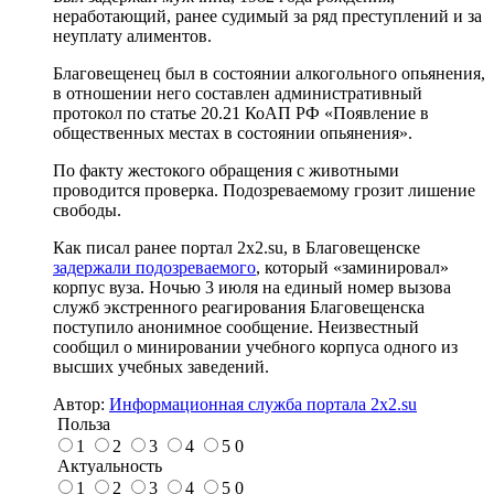
неработающий, ранее судимый за ряд преступлений и за
неуплату алиментов.
Благовещенец был в состоянии алкогольного опьянения,
в отношении него составлен административный
протокол по статье 20.21 КоАП РФ «Появление в
общественных местах в состоянии опьянения».
По факту жестокого обращения с животными
проводится проверка. Подозреваемому грозит лишение
свободы.
Как писал ранее портал 2х2.su, в Благовещенске
задержали подозреваемого
, который «заминировал»
корпус вуза.
Ночью 3 июля на единый номер вызова
служб экстренного реагирования Благовещенска
поступило анонимное сообщение. Неизвестный
сообщил о минировании учебного корпуса одного из
высших учебных заведений.
Автор:
Информационная служба портала 2x2.su
Польза
1
2
3
4
5
0
Актуальность
1
2
3
4
5
0