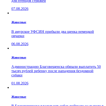
для птенцов стрижей
07.08.2026
Животные
В амурское УФСИН прибыли два щенка немецкой
овчарки
06.08.2026
Животные
Администрацию Благовещенска обязали выплатить 50
тысяч рублей ребенку после нападения бездомной
собаки
01.08.2026
Животные
В Благовещенске владельцев собак поймали на выгуле в