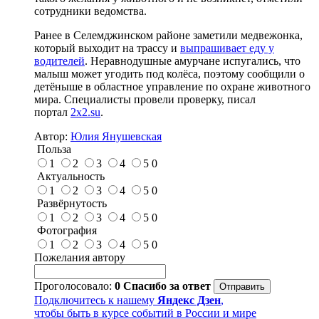
сотрудники ведомства.
Ранее в Селемджинском районе заметили медвежонка,
который выходит на трассу и
выпрашивает еду у
водителей
. Неравнодушные амурчане испугались, что
малыш может угодить под колёса, поэтому сообщили о
детёныше в областное управление по охране животного
мира. Специалисты провели проверку, писал
портал
2x2.su
.
Автор:
Юлия Янушевская
Польза
1
2
3
4
5
0
Актуальность
1
2
3
4
5
0
Развёрнутость
1
2
3
4
5
0
Фотография
1
2
3
4
5
0
Пожелания автору
Проголосовало:
0
Спасибо за ответ
Подключитесь к нашему
Яндекс Дзен
,
чтобы быть в курсе событий в России и мире