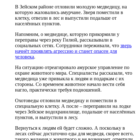
В Зейском районе отловили молодую медведицу, на
которую жаловались амурчане. Зверя поместили в
клетку, отвезли в лес и выпустили подальше от
населённых пунктов.
Напомним, о медведице, которую прикормили у
переправы через реку Гилюй, рассказывали в
социальных сетях. Сотрудники переживали, что
зверь
начнёт проявлять агрессию и станет опасен для
человека
.
На ситуацию отреагировало амурское управление по
охране животного мира. Специалисты рассказали, что
медведица уже привыкла к людям и подаркам с их
стороны. Со временем животное начало вести себя
нагло, практически требуя подношений.
Охотоведы отловили медведицу и поместили в
специальную клетку. А после – переправили на лодке
через Зейское водохранилище, подальше от населённых
пунктов, и выпустили в лесу.
Вернуться к людям ей будет сложно. А поскольку в
лесах сейчас достаточно еды для медведя, скорее всего,
такого желания у животного и не возникнет, отметили