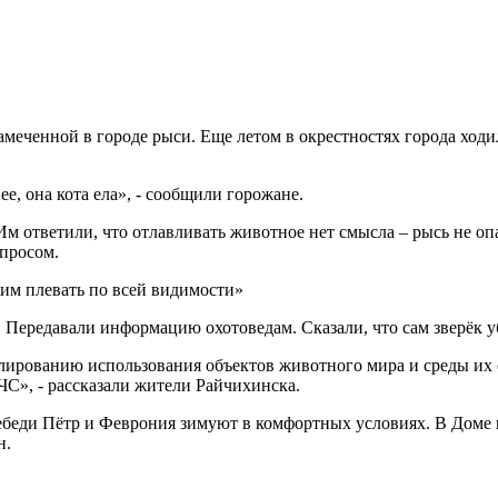
еченной в городе рыси. Еще летом в окрестностях города ходила 
е, она кота ела», - сообщили горожане.
м ответили, что отлавливать животное нет смысла – рысь не оп
опросом.
 им плевать по всей видимости»
. Передавали информацию охотоведам. Сказали, что сам зверёк 
лированию использования объектов животного мира и среды их о
ЧС», - рассказали жители Райчихинска.
 лебеди Пётр и Феврония зимуют в комфортных условиях. В Дом
н.