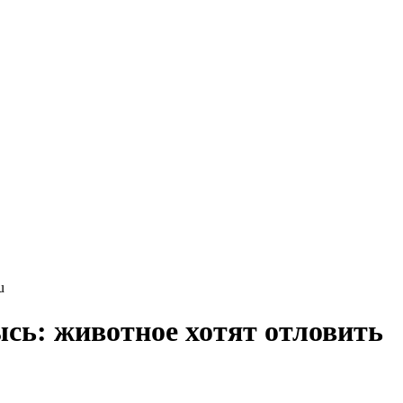
u
сь: животное хотят отловить