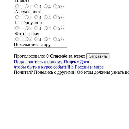
Польза
1
2
3
4
5
0
Актуальность
1
2
3
4
5
0
Развёрнутость
1
2
3
4
5
0
Фотография
1
2
3
4
5
0
Пожелания автору
Проголосовало:
0
Спасибо за ответ
Подключитесь к нашему
Яндекс Дзен
,
чтобы быть в курсе событий в России и мире
Почитал? Поделись с другими! Об этом должны узнать вс