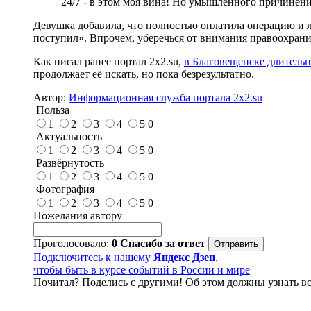
24/7 - в этом моя вина! Но умышленного причинения
Девушка добавила, что полностью оплатила операцию и л
поступил». Впрочем, уберечься от внимания правоохрани
Как писал ранее портал 2х2.su,
в Благовещенске длительн
продолжает её искать, но пока безрезультатно.
Автор:
Информационная служба портала 2x2.su
Польза
1
2
3
4
5
0
Актуальность
1
2
3
4
5
0
Развёрнутость
1
2
3
4
5
0
Фотография
1
2
3
4
5
0
Пожелания автору
Проголосовало:
0
Спасибо за ответ
Подключитесь к нашему
Яндекс Дзен
,
чтобы быть в курсе событий в России и мире
Почитал? Поделись с другими! Об этом должны узнать вс