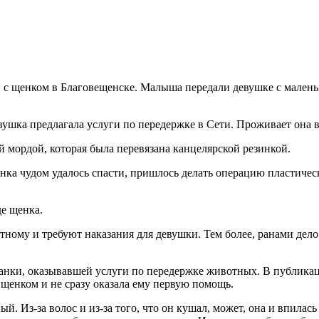
с щенком в Благовещенске. Малыша передали девушке с маленьк
ушка предлагала услуги по передержке в Сети. Проживает она в
й мордой, которая была перевязана канцелярской резинкой.
нка чудом удалось спасти, пришлось делать операцию пластическу
е щенка.
му и требуют наказания для девушки. Тем более, ранами дело
анки, оказывавшей услуги по передержке животных. В публикац
а щенком и не сразу оказала ему первую помощь.
й. Из-за волос и из-за того, что он кушал, может, она и впилась 