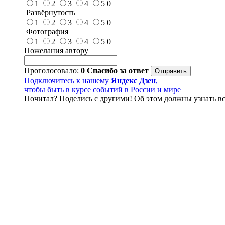
1
2
3
4
5
0
Развёрнутость
1
2
3
4
5
0
Фотография
1
2
3
4
5
0
Пожелания автору
Проголосовало:
0
Спасибо за ответ
Подключитесь к нашему
Яндекс Дзен
,
чтобы быть в курсе событий в России и мире
Почитал? Поделись с другими! Об этом должны узнать вс