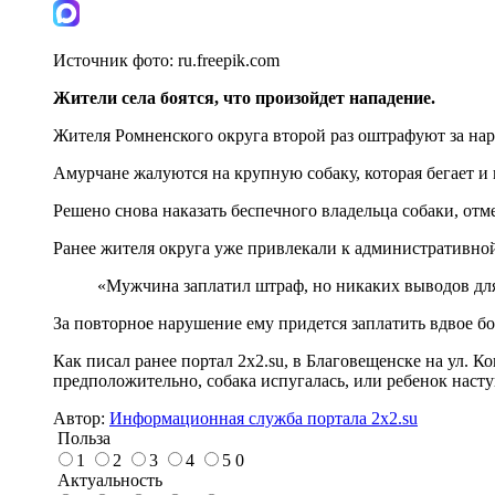
Источник фото:
ru.freepik.com
Жители села боятся, что произойдет нападение.
Жителя Ромненского округа второй раз оштрафуют за нар
Амурчане жалуются на крупную собаку, которая бегает и 
Решено снова наказать беспечного владельца собаки, от
Ранее жителя округа уже привлекали к административной
«Мужчина заплатил штраф, но никаких выводов для 
За повторное нарушение ему придется заплатить вдвое б
Как писал ранее портал 2х2.su, в Благовещенске на ул. 
предположительно, собака испугалась, или ребенок насту
Автор:
Информационная служба портала 2x2.su
Польза
1
2
3
4
5
0
Актуальность