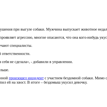
ушения при выгуле собаки. Мужчина выпускает животное недалек
проявляет агрессию, многие опасаются, что она кого-нибудь уку
мечают специалисты.
 ответственности.
себя не сделала», - добавили в управлении.
ольше.
Конной
произошел инцидент
с участием бездомной собаки. Мимо 
пил ей на хвост. В итоге – бездомыш укусил девочку.