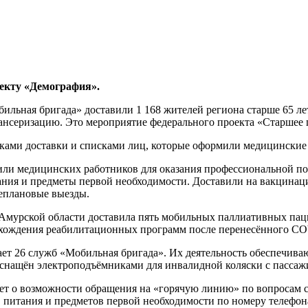
оекту «Демография».
бильная бригада» доставили 1 168 жителей региона старше 65 л
нсеризацию. Это мероприятие федерального проекта «Старшее 
фиками доставки и списками лиц, которые оформили медицинские
вили медицинских работников для оказания профессиональной п
ания и предметы первой необходимости. Доставили на вакцинац
еплановые выезды.
Амурской области доставила пять мобильных паллиативных паци
рохождения реабилитационных программ после перенесённого CO
ет 26 служб «Мобильная бригада». Их деятельность обеспечиваю
оснащён электроподъёмниками для инвалидной коляски с пасса
т о возможности обращения на «горячую линию» по вопросам со
 питания и предметов первой необходимости по номеру телефон