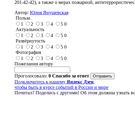
201-42-42), а также о мерах пожарной, антитеррористиче
Автор:
Юлия Янушевская
Польза
1
2
3
4
5
0
Актуальность
1
2
3
4
5
0
Развёрнутость
1
2
3
4
5
0
Фотография
1
2
3
4
5
0
Пожелания автору
Проголосовало:
0
Спасибо за ответ
Подключитесь к нашему
Яндекс Дзен
,
чтобы быть в курсе событий в России и мире
Почитал? Поделись с другими! Об этом должны узнать вс