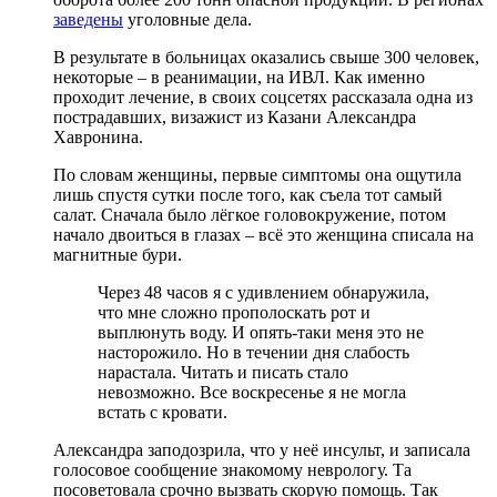
заведены
уголовные дела.
В результате в больницах оказались свыше 300 человек,
некоторые – в реанимации, на ИВЛ. Как именно
проходит лечение, в своих соцсетях рассказала одна из
пострадавших, визажист из Казани Александра
Хавронина.
По словам женщины, первые симптомы она ощутила
лишь спустя сутки после того, как съела тот самый
салат. Сначала было лёгкое головокружение, потом
начало двоиться в глазах – всё это женщина списала на
магнитные бури.
Через 48 часов я с удивлением обнаружила,
что мне сложно прополоскать рот и
выплюнуть воду. И опять-таки меня это не
насторожило. Но в течении дня слабость
нарастала. Читать и писать стало
невозможно. Все воскресенье я не могла
встать с кровати.
Александра заподозрила, что у неё инсульт, и записала
голосовое сообщение знакомому неврологу. Та
посоветовала срочно вызвать скорую помощь. Так