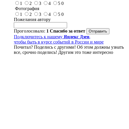
1
2
3
4
5
0
Фотография
1
2
3
4
5
0
Пожелания автору
Проголосовало:
1
Спасибо за ответ
Подключитесь к нашему
Яндекс Дзен
,
чтобы быть в курсе событий в России и мире
Почитал? Поделись с другими! Об этом должны узнать
все, срочно поделись! Другим это тоже интересно