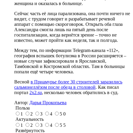
женщина и оказалась в больнице.
Сейчас часть её лица парализована, она почти ничего не
видит, с трудом говорит и разрабатывает речевой
аппарат с помощью скороговорок. Открыть оба глаза
Александра смогла лишь на пятый день после
госпитализации, когда вернётся зрение – точно не
известно, может пройти как неделя, так и полгода.
Между тем, по информации Telegram-канала «112»,
география вспышек ботулизма в России расширяется –
новые случаи зафиксировали в Ярославской,
Тамбовской и Костромской областях. Там в больницы
попали ещё четыре человека.
Весной
в Приамурье более 30 строителей заразились
сальмонеллёзом после обеда в столовой
. Как писал
портал
2x2.su
, несколько человек обратились в суд.
Автор:
Дарья Прокопьева
Польза
1
2
3
4
5
0
Актуальность
1
2
3
4
5
5
Развёрнутость