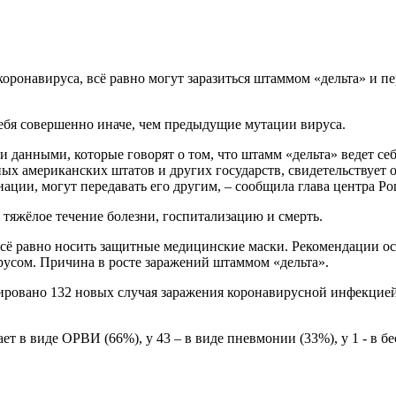
онавируса, всё равно могут заразиться штаммом «дельта» и пе
себя совершенно иначе, чем предыдущие мутации вируса.
и данными, которые говорят о том, что штамм «дельта» ведет с
ых американских штатов и других государств, свидетельствует 
ации, могут передавать его другим, – сообщила глава центра Р
 тяжёлое течение болезни, госпитализацию и смерть.
 равно носить защитные медицинские маски. Рекомендации осо
русом. Причина в росте заражений штаммом «дельта».
ровано 132 новых случая заражения коронавирусной инфекцией
ет в виде ОРВИ (66%), у 43 – в виде пневмонии (33%), у 1 - в 