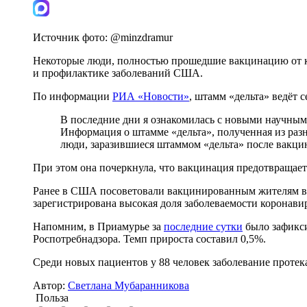
Источник фото:
@minzdramur
Некоторые люди, полностью прошедшие вакцинацию от кор
и профилактике заболеваний США.
По информации
РИА «Новости»
, штамм «дельта» ведёт 
В последние дни я ознакомилась с новыми научным
Информация о штамме «дельта», полученная из разн
люди, заразившиеся штаммом «дельта» после вакцин
При этом она почеркнула, что вакцинация предотвращает
Ранее в США посоветовали вакцинированным жителям всё
зарегистрирована высокая доля заболеваемости коронави
Напомним, в Приамурье за
последние сутки
было зафикси
Роспотребнадзора. Темп прироста составил 0,5%.
Среди новых пациентов у 88 человек заболевание протека
Автор:
Светлана Мубаранникова
Польза