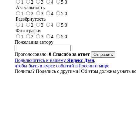
1
2
3
4
5
0
Актуальность
1
2
3
4
5
0
Развёрнутость
1
2
3
4
5
0
Фотография
1
2
3
4
5
0
Пожелания автору
Проголосовало:
0
Спасибо за ответ
Подключитесь к нашему
Яндекс Дзен
,
чтобы быть в курсе событий в России и мире
Почитал? Поделись с другими! Об этом должны узнать вс