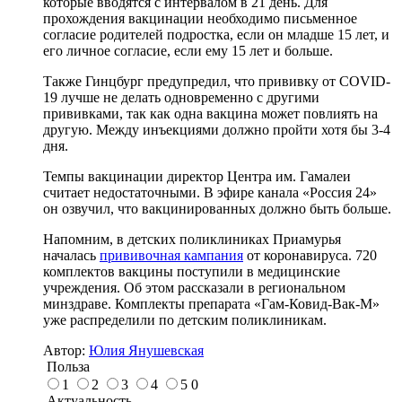
которые вводятся с интервалом в 21 день. Для
прохождения вакцинации необходимо письменное
согласие родителей подростка, если он младше 15 лет, и
его личное согласие, если ему 15 лет и больше.
Также Гинцбург предупредил, что прививку от COVID-
19 лучше не делать одновременно с другими
прививками, так как одна вакцина может повлиять на
другую. Между инъекциями должно пройти хотя бы 3-4
дня.
Темпы вакцинации директор Центра им. Гамалеи
считает недостаточными. В эфире канала «Россия 24»
он озвучил, что вакцинированных должно быть больше.
Напомним, в детских поликлиниках Приамурья
началась
прививочная кампания
от коронавируса. 720
комплектов вакцины поступили в медицинские
учреждения. Об этом рассказали в региональном
минздраве. Комплекты препарата «Гам-Ковид-Вак-М»
уже распределили по детским поликлиникам.
Автор:
Юлия Янушевская
Польза
1
2
3
4
5
0
Актуальность