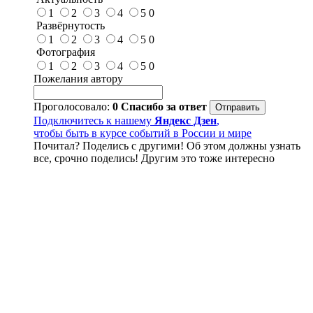
1
2
3
4
5
0
Развёрнутость
1
2
3
4
5
0
Фотография
1
2
3
4
5
0
Пожелания автору
Проголосовало:
0
Спасибо за ответ
Подключитесь к нашему
Яндекс Дзен
,
чтобы быть в курсе событий в России и мире
Почитал? Поделись с другими! Об этом должны узнать
все, срочно поделись! Другим это тоже интересно