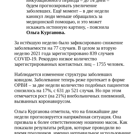
инкубационного периода – до 14 дней –
будем прогнозировать увеличение
заболевших. Ещё момент – в две недели
каникул люди меньше обращались за
медицинской помощью, и это может
искажать истинную картину, - пояснила
Ольга Курганова.
За истёкшую неделю было зафиксировано снижение
заболеваемости на 77 случаев. В целом за вторую
неделю 2021 года зарегистрировано 839 случаев
COVID-19. Рекордно низкое количество
зарегистрированных контактных лиц – 1755 человек.
Наблюдается изменение структуры заболевших
ковидом. Заболевание теперь реже протекает в форме
ОРВИ – за две недели количество подобных пациентов
снизилось на 17%, с 631 до 521 случая. Но при этом
отмечается рост (на 21%) внебольничных пневмоний,
вызванных коронавирусом.
Ольга Курганова отметила, что на ближайшие две
недели прогнозируется напряжённая ситуация. Она
призвала к более ответственному ношению масок. Как
показали результаты рейдов, которые проводили во
время праздников, именно неправильное использование