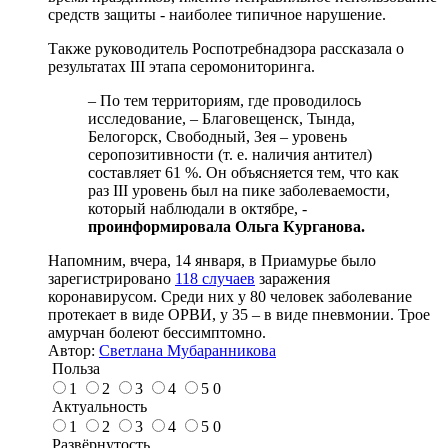
средств защиты - наиболее типичное нарушение.
Также руководитель Роспотребнадзора рассказала о
результатах III этапа серомониторинга.
– По тем территориям, где проводилось
исследование, – Благовещенск, Тында,
Белогорск, Свободный, Зея – уровень
серопозитивности (т. е. наличия антител)
составляет 61 %. Он объясняется тем, что как
раз III уровень был на пике заболеваемости,
который наблюдали в октябре, -
проинформировала Ольга Курганова.
Напомним, вчера, 14 января, в Приамурье было
зарегистрировано
118 случаев
заражения
коронавирусом. Среди них у 80 человек заболевание
протекает в виде ОРВИ, у 35 – в виде пневмонии. Трое
амурчан болеют бессимптомно.
Автор:
Светлана Мубаранникова
Польза
1
2
3
4
5
0
Актуальность
1
2
3
4
5
0
Развёрнутость