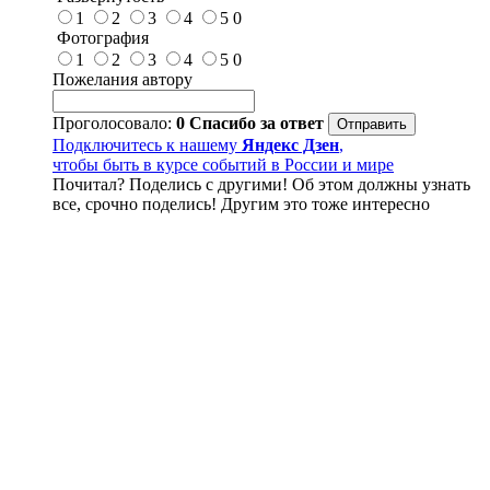
1
2
3
4
5
0
Фотография
1
2
3
4
5
0
Пожелания автору
Проголосовало:
0
Спасибо за ответ
Подключитесь к нашему
Яндекс Дзен
,
чтобы быть в курсе событий в России и мире
Почитал? Поделись с другими! Об этом должны узнать
все, срочно поделись! Другим это тоже интересно