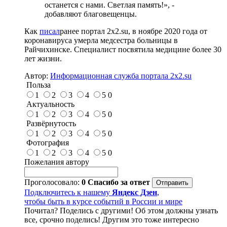
останется с нами. Светлая память!», -
добавляют благовещенцы.
Как
писал
ранее портал 2х2.su, в ноябре 2020 года от
коронавируса умерла медсестра больницы в
Райчихинске. Специалист посвятила медицине более 30
лет жизни.
Автор:
Информационная служба портала 2x2.su
Польза
1
2
3
4
5
0
Актуальность
1
2
3
4
5
0
Развёрнутость
1
2
3
4
5
0
Фотография
1
2
3
4
5
0
Пожелания автору
Проголосовало:
0
Спасибо за ответ
Подключитесь к нашему
Яндекс Дзен
,
чтобы быть в курсе событий в России и мире
Почитал? Поделись с другими! Об этом должны узнать
все, срочно поделись! Другим это тоже интересно