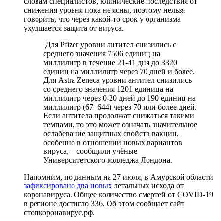
словам специалистов, клинические последствия от
снижения уровня пока не ясны, поэтому нельзя
говорить, что через какой-то срок у организма
ухудшается защита от вируса.
Для Pfizer уровни антител снизились с
среднего значения 7506 единиц на
миллилитр в течение 21-41 дня до 3320
единиц на миллилитр через 70 дней и более.
Для Astra Zeneca уровни антител снизились
со среднего значения 1201 единица на
миллилитр через 0-20 дней до 190 единиц на
миллилитр (67–644) через 70 или более дней.
Если антитела продолжат снижаться такими
темпами, то это может означать значительное
ослабевание защитных свойств вакцин,
особенно в отношении новых вариантов
вируса, – сообщили учёные
Университетского колледжа Лондона.
Напомним, по данным на 27 июля, в Амурской области
зафиксировано два новых
летальных исхода от
коронавируса. Общее количество смертей от COVID-19
в регионе достигло 336. Об этом сообщает сайт
стопкоронавирус.рф.