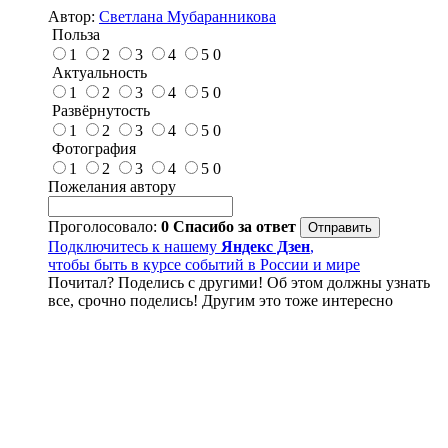
Автор:
Светлана Мубаранникова
Польза
1
2
3
4
5
0
Актуальность
1
2
3
4
5
0
Развёрнутость
1
2
3
4
5
0
Фотография
1
2
3
4
5
0
Пожелания автору
Проголосовало:
0
Спасибо за ответ
Подключитесь к нашему
Яндекс Дзен
,
чтобы быть в курсе событий в России и мире
Почитал? Поделись с другими! Об этом должны узнать
все, срочно поделись! Другим это тоже интересно