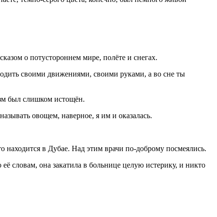
казом о потустороннем мире, полёте и снегах.
водить своими движениями, своими руками, а во сне ты
низм был слишком истощён.
азывать овощем, наверное, я им и оказалась.
то находится в Дубае. Над этим врачи по-доброму посмеялись.
 её словам, она закатила в больнице целую истерику, и никто