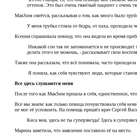
оттенок. Это был очень тяжёлый пациент с очень т
МакSим смеётся, рассказывая о том, как много было трубо
У меня трубка стояла от бедра, от паха, проходила 
Ксения спрашивала певицу, что она видела во время пре
Никакой сон так не запоминается и не производит 
делать этого не можешь, - рассказывает свои воспо
Также она рассказала, что всё понимала, часто приходила
Я поняла, как себя чувствуют люди, которые станов
Все здесь слушаются меня
После того как МакSим пришла в себя, единственное, что
Все мы знаем: как только певица почувствовала себя немн
не мог её успокоить. На помощь пришёл врач Сергей Вас
Киса моя, здесь не ты суперзвезда! Здесь я суперзве
Марина заметила, что заявление поставило её на место.