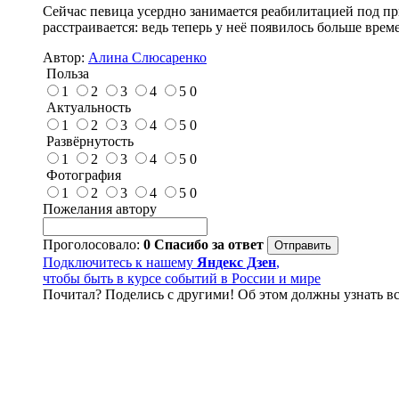
Сейчас певица усердно занимается реабилитацией под пр
расстраивается: ведь теперь у неё появилось больше врем
Автор:
Алина Слюсаренко
Польза
1
2
3
4
5
0
Актуальность
1
2
3
4
5
0
Развёрнутость
1
2
3
4
5
0
Фотография
1
2
3
4
5
0
Пожелания автору
Проголосовало:
0
Спасибо за ответ
Подключитесь к нашему
Яндекс Дзен
,
чтобы быть в курсе событий в России и мире
Почитал? Поделись с другими! Об этом должны узнать вс