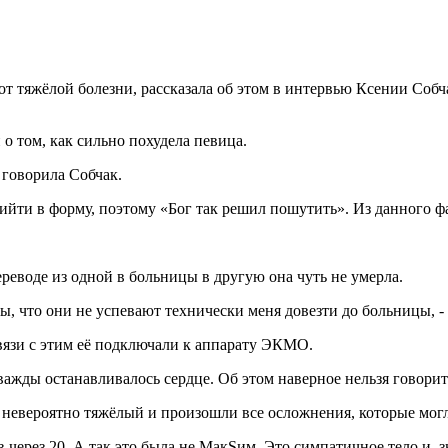
от тяжёлой болезни, рассказала об этом в интервью Ксении Собч
 о том, как сильно похудела певица.
 говорила Собчак.
рийти в форму, поэтому «Бог так решил пошутить». Из данного ф
реводе из одной в больницы в другую она чуть не умерла.
ы, что они не успевают технически меня довезти до больницы, -
связи с этим её подключали к аппарату ЭКМО.
дважды останавливалось сердце. Об этом наверное нельзя говорить
 невероятно тяжёлый и произошли все осложнения, которые мог
ов через 20. А так это была не МакSим. Это симпатичное тело и, 