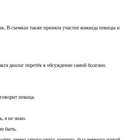
ак. В съемках также приняла участие команда певицы и
акта диалог перетёк в обсуждение самой болезни.
 говорит певица.
, я не знаю.
ли быть.
знаете, темно-серого цвета, конечно, был немного живой