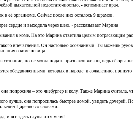
яжёлой дыхательной недостаточностью, - вспоминает врач.
к в её организме. Сейчас после них осталось 9 шрамов.
через сердце и выходила через шею, - рассказывает Марина
бывания в коме. На это Марина ответила целым потрясающим расс
такого впечатления. Он настолько осознанный. Ты можешь руко
минания о коме певица.
 в сознание, но не могла подать признаков жизни, ведь её орга
ятся обездвиженными, которых в народе, к сожалению, принято н
 она попросила – это чизбургер и колу. Также Марина считала, ч
ого лучше, она попросилась быстрее домой, увидеть дочерей. По
ильевич Царенко со словами:
зда, и все здесь слушаются меня!