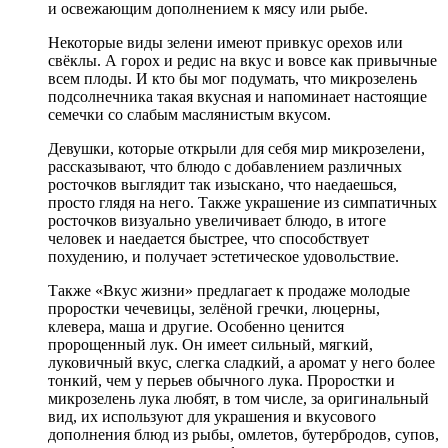
и освежающим дополнением к мясу или рыбе.
Некоторые виды зелени имеют привкус орехов или
свёклы. А горох и редис на вкус и вовсе как привычные
всем плоды. И кто бы мог подумать, что микрозелень
подсолнечника такая вкусная и напоминает настоящие
семечки со слабым маслянистым вкусом.
Девушки, которые открыли для себя мир микрозелени,
рассказывают, что блюдо с добавлением различных
росточков выглядит так изыскано, что наедаешься,
просто глядя на него. Также украшение из симпатичных
росточков визуально увеличивает блюдо, в итоге
человек и наедается быстрее, что способствует
похудению, и получает эстетическое удовольствие.
Также «Вкус жизни» предлагает к продаже молодые
проростки чечевицы, зелёной гречки, люцерны,
клевера, маша и другие. Особенно ценится
пророщенный лук. Он имеет сильный, мягкий,
луковичный вкус, слегка сладкий, а аромат у него более
тонкий, чем у перьев обычного лука. Проростки и
микрозелень лука любят, в том числе, за оригинальный
вид, их используют для украшения и вкусового
дополнения блюд из рыбы, омлетов, бутербродов, супов,