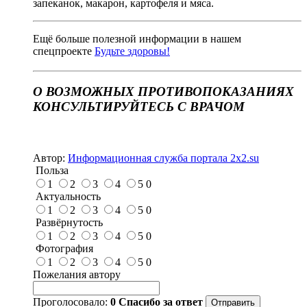
запеканок, макарон, картофеля и мяса.
Ещё больше полезной информации в нашем
спецпроекте
Будьте здоровы!
О ВОЗМОЖНЫХ ПРОТИВОПОКАЗАНИЯХ
КОНСУЛЬТИРУЙТЕСЬ С ВРАЧОМ
Автор:
Информационная служба портала 2x2.su
Польза
1
2
3
4
5
0
Актуальность
1
2
3
4
5
0
Развёрнутость
1
2
3
4
5
0
Фотография
1
2
3
4
5
0
Пожелания автору
Проголосовало:
0
Спасибо за ответ