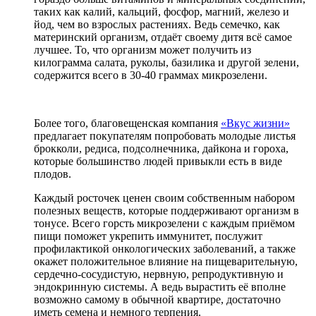
таких как калий, кальций, фосфор, магний, железо и
йод, чем во взрослых растениях. Ведь семечко, как
материнский организм, отдаёт своему дитя всё самое
лучшее. То, что организм может получить из
килограмма салата, руколы, базилика и другой зелени,
содержится всего в 30-40 граммах микрозелени.
Более того, благовещенская компания
«Вкус жизни»
предлагает покупателям попробовать молодые листья
брокколи, редиса, подсолнечника, дайкона и гороха,
которые большинство людей привыкли есть в виде
плодов.
Каждый росточек ценен своим собственным набором
полезных веществ, которые поддерживают организм в
тонусе. Всего горсть микрозелени с каждым приёмом
пищи поможет укрепить иммунитет, послужит
профилактикой онкологических заболеваний, а также
окажет положительное влияние на пищеварительную,
сердечно-сосудистую, нервную, репродуктивную и
эндокринную системы. А ведь вырастить её вполне
возможно самому в обычной квартире, достаточно
иметь семена и немного терпения.