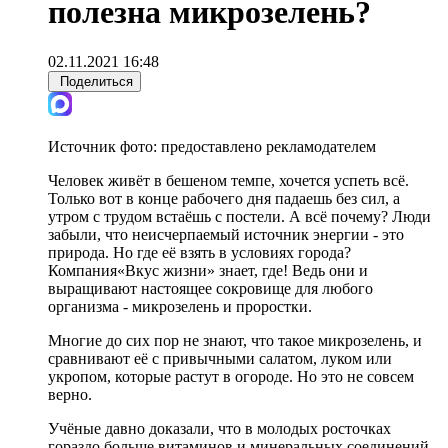
полезна микрозелень?
02.11.2021 16:48
Поделиться
Источник фото:
предоставлено рекламодателем
Человек живёт в бешеном темпе, хочется успеть всё.
Только вот в конце рабочего дня падаешь без сил, а
утром с трудом встаёшь с постели. А всё почему? Люди
забыли, что неисчерпаемый источник энергии - это
природа. Но где её взять в условиях города?
Компания«Вкус жизни» знает, где! Ведь они и
выращивают настоящее сокровище для любого
организма - микрозелень и проростки.
Многие до сих пор не знают, что такое микрозелень, и
сравнивают её с привычными салатом, луком или
укропом, которые растут в огороде. Но это не совсем
верно.
Учёные давно доказали, что в молодых росточках
гораздо больше витаминов и минеральных соединений,