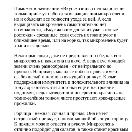
Поможет в начинании «Вкус жизни»: специалисты не
только привезут набор для выращивания микрозелени,
но и объяснят все тонкости ухода за ней. А если
выращивать микрозелень самостоятельно нет
возможности, «Вкус жизни» доставит уже готовые
росточки - срезанные, если съесть их планируют в
ближайшее время, или на корню, так микрозелень будет
храниться дольше.
Некоторые люди даже не представляют себе, как есть
микрозелень и какая она на вкус. А ведь вкус молодой
зелени очень разнообразен - от нейтрального до
пряного. Например, молодые побеги щавеля имеют
слабокислый и немного вяжущий привкус. Кроме
поддержания иммунитета и положительного влияния на
тонус организма, эти листочки ещё и настроение
поднимут, ведь выглядят они невероятно красиво - на
тёмно-зелёном тонком листе проступают ярко-красные
прожилки.
Горчица - нежная, сочная и пряная. Она имеет
островатый привкус, напоминающий обычную горчицу.
К пряным можно отнести и руколу. Микрозелень
отлично подойдёт для салатов, а также станет красивым