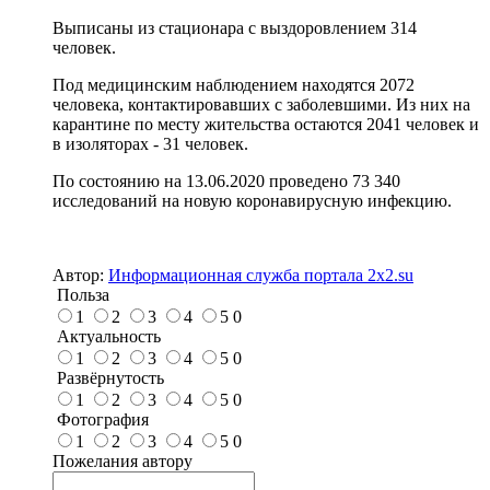
Выписаны из стационара с выздоровлением 314
человек.
Под медицинским наблюдением находятся 2072
человека, контактировавших с заболевшими. Из них на
карантине по месту жительства остаются 2041 человек и
в изоляторах - 31 человек.
По состоянию на 13.06.2020 проведено 73 340
исследований на новую коронавирусную инфекцию.
Автор:
Информационная служба портала 2x2.su
Польза
1
2
3
4
5
0
Актуальность
1
2
3
4
5
0
Развёрнутость
1
2
3
4
5
0
Фотография
1
2
3
4
5
0
Пожелания автору