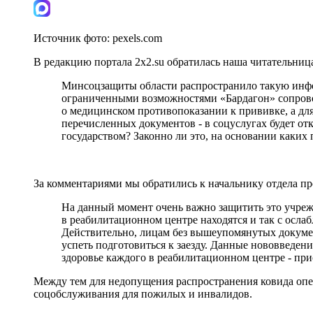
Источник фото:
pexels.com
В редакцию портала 2х2.su обратилась наша читательниц
Минсоцзащиты области распространило такую инфор
ограниченными возможностями «Бардагон» сопров
о медицинском противопоказании к прививке, а для 
перечисленных документов - в соцуслугах будет от
государством? Законно ли это, на основании каких
За комментариями мы обратились к начальнику отдела п
На данный момент очень важно защитить это учрежде
в реабилитационном центре находятся и так с ослабл
Действительно, лицам без вышеупомянутых документ
успеть подготовиться к заезду. Данные нововведен
здоровье каждого в реабилитационном центре - при
Между тем для недопущения распространения ковида оп
соцобслуживания для пожилых и инвалидов.