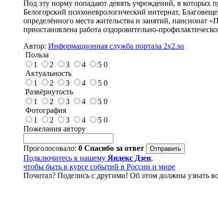
Под эту норму попадают девять учреждений, в которых п
Белогорский психоневрологический интернат, Благовеще
определённого места жительства и занятий, пансионат «
приостановлена работа оздоровительно-профилактическо
Автор:
Информационная служба портала 2x2.su
Польза
1
2
3
4
5
0
Актуальность
1
2
3
4
5
0
Развёрнутость
1
2
3
4
5
0
Фотография
1
2
3
4
5
0
Пожелания автору
Проголосовало:
0
Спасибо за ответ
Подключитесь к нашему
Яндекс Дзен
,
чтобы быть в курсе событий в России и мире
Почитал? Поделись с другими! Об этом должны узнать вс