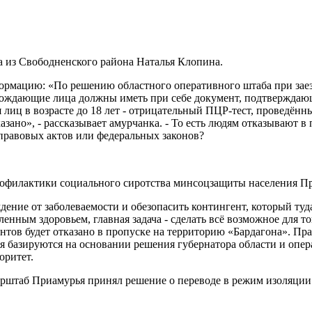
а из Свободненского района Наталья Клопина.
мацию: «По решению областного оперативного штаба при заезд
ождающие лица должны иметь при себе документ, подтверждающ
лиц в возрасте до 18 лет - отрицательный ПЦР-тест, проведённый
казано», - рассказывает амурчанка. - То есть людям отказывают
 правовых актов или федеральных законов?
рофилактики социального сиротства минсоцзащиты населения Пр
ние от заболеваемости и обезопасить контингент, который туда 
енным здоровьем, главная задача - сделать всё возможное для то
ов будет отказано в пропуске на территорию «Бардагона». Прав
ия базируются на основании решения губернатора области и опер
оритет.
ерштаб Приамурья принял решение о переводе в режим изоляции