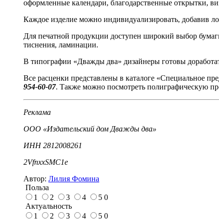
оформленные календари, благодарственные открытки, виз
Каждое изделие можно индивидуализировать, добавив ло
Для печатной продукции доступен широкий выбор бумаги
тиснения, ламинации.
В типографии «Дважды два» дизайнеры готовы доработат
Все расценки представлены в каталоге «Специальное пр
954-60-07
. Также можно посмотреть полиграфическую пр
Реклама
ООО «Издательский дом Дважды два»
ИНН 2812008261
2VfnxxSMC1e
Автор:
Лилия Фомина
Польза
1
2
3
4
5
0
Актуальность
1
2
3
4
5
0