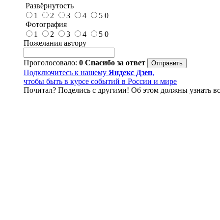
Развёрнутость
1
2
3
4
5
0
Фотография
1
2
3
4
5
0
Пожелания автору
Проголосовало:
0
Спасибо за ответ
Подключитесь к нашему
Яндекс Дзен
,
чтобы быть в курсе событий в России и мире
Почитал? Поделись с другими! Об этом должны узнать вс