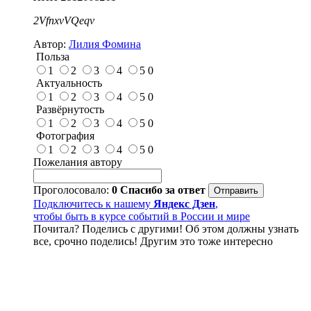
2VfnxvVQeqv
Автор:
Лилия Фомина
Польза
1
2
3
4
5
0
Актуальность
1
2
3
4
5
0
Развёрнутость
1
2
3
4
5
0
Фотография
1
2
3
4
5
0
Пожелания автору
Проголосовало:
0
Спасибо за ответ
Подключитесь к нашему
Яндекс Дзен
,
чтобы быть в курсе событий в России и мире
Почитал? Поделись с другими! Об этом должны узнать
все, срочно поделись! Другим это тоже интересно