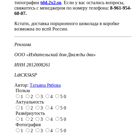
типографии
tdd.2x2.su
. Если у вас остались вопросы,
свяжитесь с менеджером по номеру телефона:
8-961-954-
60-07.
Кстати, доставка порционного шоколада в коробке
возможна по всей России.
Реклама
ООО «Издательский дом Дважды два»
ИНН 2812008261
LdtCKSkSP
Автор:
Татьяна Рябова
Польза
1
2
3
4
5
0
Актуальность
1
2
3
4
5
0
Развёрнутость
1
2
3
4
5
0
Фотография
1
2
3
4
5
0