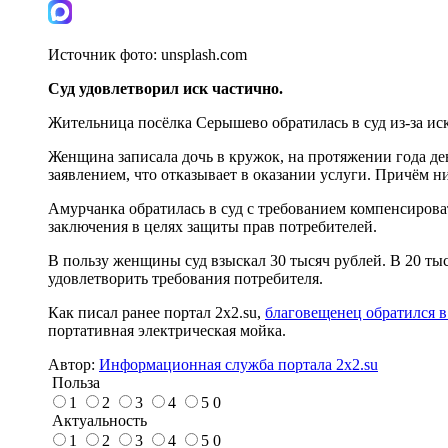
Источник фото:
unsplash.com
Суд удовлетворил иск частично.
Жительница посёлка Серышево обратилась в суд из-за ис
Женщина записала дочь в кружок, на протяжении года де
заявлением, что отказывает в оказании услуги. Причём н
Амурчанка обратилась в суд с требованием компенсирова
заключения в целях защиты прав потребителей.
В пользу женщины суд взыскал 30 тысяч рублей. В 20 тыс
удовлетворить требования потребителя.
Как писал ранее портал 2х2.su,
благовещенец обратился в
портативная электрическая мойка.
Автор:
Информационная служба портала 2x2.su
Польза
1
2
3
4
5
0
Актуальность
1
2
3
4
5
0