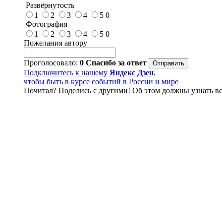
Развёрнутость
1
2
3
4
5
0
Фотография
1
2
3
4
5
0
Пожелания автору
Проголосовало:
0
Спасибо за ответ
Подключитесь к нашему
Яндекс Дзен
,
чтобы быть в курсе событий в России и мире
Почитал? Поделись с другими! Об этом должны узнать вс