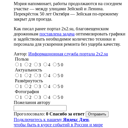
Мэрия напоминает, работы продолжаются на соседнем
участке — между улицами Зейской и Ленина.
Перекрёсток 50 лет Октября — Зейская по-прежнему
закрыт для проезда.
Как писал ранее портал 2х2.su, благовещенским
дорожникам
поставлена задача
оптимизировать графики
и задействовать необходимое количество техники и
персонала для ускорения ремонта без ущерба качеству.
Автор:
Информационная служба портала 2x2.su
Польза
1
2
3
4
5
0
Актуальность
1
2
3
4
5
0
Развёрнутость
1
2
3
4
5
0
Фотография
1
2
3
4
5
0
Пожелания автору
Проголосовало:
0
Спасибо за ответ
Подключитесь к нашему
Яндекс Дзен
,
чтобы быть в курсе событий в России и мире