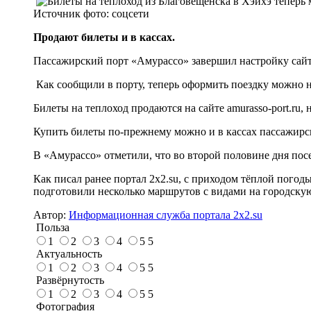
Источник фото:
соцсети
Продают билеты и в кассах.
Пассажирский порт «Амурассо» завершил настройку сайт
Как сообщили в порту, теперь оформить поездку можно 
Билеты на теплоход продаются на сайте amurasso-port.ru, на
Купить билеты по-прежнему можно и в кассах пассажирско
В «Амурассо» отметили, что во второй половине дня пос
Как писал ранее портал 2х2.su, с приходом тёплой погод
подготовили несколько маршрутов с видами на городску
Автор:
Информационная служба портала 2x2.su
Польза
1
2
3
4
5
5
Актуальность
1
2
3
4
5
5
Развёрнутость
1
2
3
4
5
5
Фотография