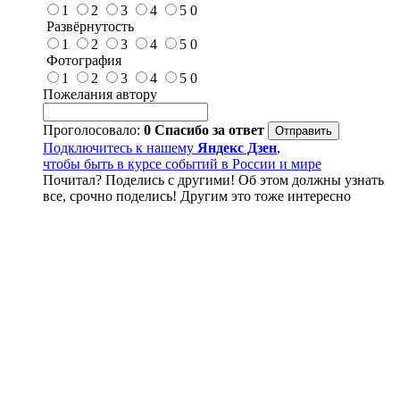
1
2
3
4
5
0
Развёрнутость
1
2
3
4
5
0
Фотография
1
2
3
4
5
0
Пожелания автору
Проголосовало:
0
Спасибо за ответ
Подключитесь к нашему
Яндекс Дзен
,
чтобы быть в курсе событий в России и мире
Почитал? Поделись с другими! Об этом должны узнать
все, срочно поделись! Другим это тоже интересно