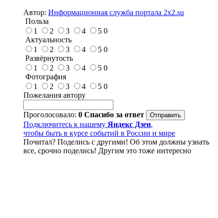
Автор:
Информационная служба портала 2x2.su
Польза
1
2
3
4
5
0
Актуальность
1
2
3
4
5
0
Развёрнутость
1
2
3
4
5
0
Фотография
1
2
3
4
5
0
Пожелания автору
Проголосовало:
0
Спасибо за ответ
Подключитесь к нашему
Яндекс Дзен
,
чтобы быть в курсе событий в России и мире
Почитал? Поделись с другими! Об этом должны узнать
все, срочно поделись! Другим это тоже интересно