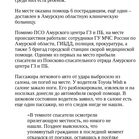
среди них есть ребенок.
На месте оказана помощь 6 пострадавшим, ещё один –
доставлен в Амурскую областную клиническую
больницу.
Помимо ПСО Амурского центра ГЗ и ПБ, на месте
происшествия работали: сотрудники ГУ МЧС России по
Амурской области, ГИБДД, полиция, прокуратура, а
также 5 бригад городской станции скорой медицинской
помощи. Одними из первых на место прибыли
спасатели из Поисково-спасательного отряда Амурского
центра ГЗ и ПБ.
Пассажира легкового авто от удара выбросило из
салона, он погиб на месте. У водителя Toyota Wish в
салоне зажало ноги. Его разблокировали, извлекли и на
носилках донесли до автомобиля скорой помощи. В
шоковом состоянии водитель заявил, что в салоне есть
еще один пассажир, но его следов нигде не нашли.
«В темноте спасатели осмотрели
прилегающую местность, но никого не
нашли. Позднее выяснилось, что
упомянутый гражданин в последний момент
отказался от поездки, оставшись в посёлке