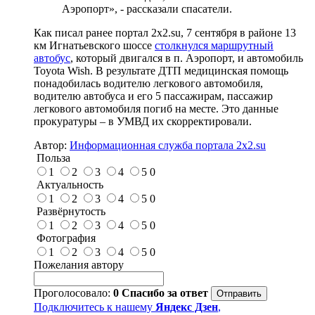
Аэропорт», - рассказали спасатели.
Как писал ранее портал 2х2.su, 7 сентября в районе 13
км Игнатьевского шоссе
столкнулся маршрутный
автобус
, который двигался в п. Аэропорт, и автомобиль
Toyota Wish. В результате ДТП медицинская помощь
понадобилась водителю легкового автомобиля,
водителю автобуса и его 5 пассажирам, пассажир
легкового автомобиля погиб на месте. Это данные
прокуратуры – в УМВД их скорректировали.
Автор:
Информационная служба портала 2x2.su
Польза
1
2
3
4
5
0
Актуальность
1
2
3
4
5
0
Развёрнутость
1
2
3
4
5
0
Фотография
1
2
3
4
5
0
Пожелания автору
Проголосовало:
0
Спасибо за ответ
Подключитесь к нашему
Яндекс Дзен
,