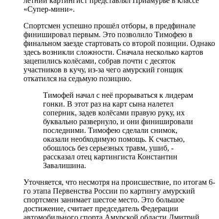
летний картингист представлял Приамурье в классе
«Супер-мини».
Спортсмен успешно прошёл отборы, в предфинале
финишировал первым. Это позволило Тимофею в
финальном заезде стартовать со второй позиции. Однако
здесь возникли сложности. Сначала несколько картов
зацепились колëсами, собрав почти с десяток
участников в кучу, из-за чего амурский гонщик
откатился на седьмую позицию.
Тимофей начал с неё прорываться к лидерам
гонки. В этот раз на карт сына налетел
соперник, задев колëсами правую руку, их
буквально развернуло, и они финишировали
последними. Тимофею сделали снимок,
оказали необходимую помощь. К счастью,
обошлось без серьезных травм, ушиб, -
рассказал отец картингиста Константин
Завалишина.
Уточняется, что несмотря на происшествие, по итогам 6-
го этапа Первенства России по картингу амурский
спортсмен занимает шестое место. Это большое
достижение, считает председатель Федерации
автомобильного спорта Амурской области Дмитрий