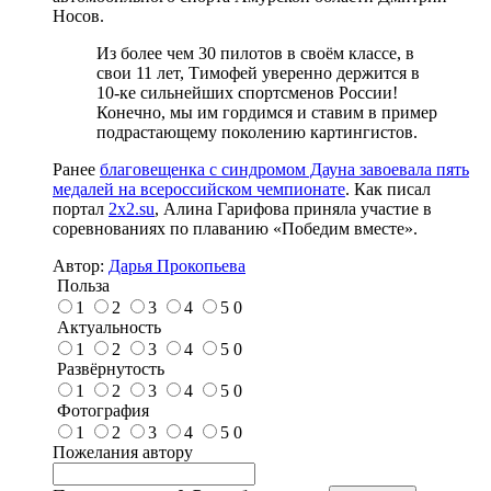
Носов.
Из более чем 30 пилотов в своëм классе, в
свои 11 лет, Тимофей уверенно держится в
10-ке сильнейших спортсменов России!
Конечно, мы им гордимся и ставим в пример
подрастающему поколению картингистов.
Ранее
благовещенка с синдромом Дауна завоевала пять
медалей на всероссийском чемпионате
. Как писал
портал
2x2.su
, Алина Гарифова приняла участие в
соревнованиях по плаванию «Победим вместе».
Автор:
Дарья Прокопьева
Польза
1
2
3
4
5
0
Актуальность
1
2
3
4
5
0
Развёрнутость
1
2
3
4
5
0
Фотография
1
2
3
4
5
0
Пожелания автору