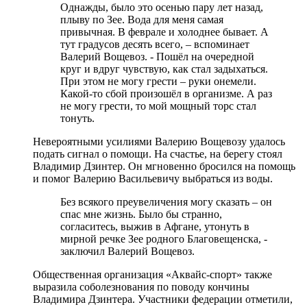
Однажды, было это осенью пару лет назад,
плыву по Зее. Вода для меня самая
привычная. В феврале и холоднее бывает. А
тут градусов десять всего, – вспоминает
Валерий Вощевоз. - Пошёл на очередной
круг и вдруг чувствую, как стал задыхаться.
При этом не могу грести – руки онемели.
Какой-то сбой произошёл в организме. А раз
не могу грести, то мой мощный торс стал
тонуть.
Невероятными усилиями Валерию Вощевозу удалось
подать сигнал о помощи. На счастье, на берегу стоял
Владимир Дзинтер. Он мгновенно бросился на помощь
и помог Валерию Васильевичу выбраться из воды.
Без всякого преувеличения могу сказать – он
спас мне жизнь. Было бы странно,
согласитесь, выжив в Афгане, утонуть в
мирной речке Зее родного Благовещенска, -
заключил Валерий Вощевоз.
Общественная организация «Аквайс-спорт» также
выразила соболезнования по поводу кончины
Владимира Дзинтера. Участники федерации отметили,