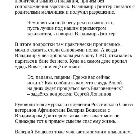
любителей зимнего плавания, причём без
сопровождения взрослых. Владимир Дзинтер связался с
родителями мальчишек и получил разрешение.
Чем шляться по берегу реки и пакостить,
пусть лучше под нашим присмотром
закаляются, - говорил Владимир Дзинтер.
В итоге подростки там практически прописались –
можно сказать, стали сыновьями полка. А когда
Владимир ушёл добровольцем в зону СВО, отказались
париться в бане без него. Куда на самом деле пропал
«дядь Вова», они ещё не знают.
Эх, пацаны, пацаны. Где же вас сейчас
искать? Как сообщить вам, что с дядь Вовой
на днях будет прощаться весь Благовещенск?
– задаётся вопросами Сергей Логвинов.
Руководителя амурского отделения Российского Союза
ветеранов Афганистана Валерия Вощевоза с
Владимиром Дзинтером также связывает многое.
Однажды тот в прямом смысле спас ему жизнь.
Валерий Вощевоз тоже увлекается зимним плаванием.