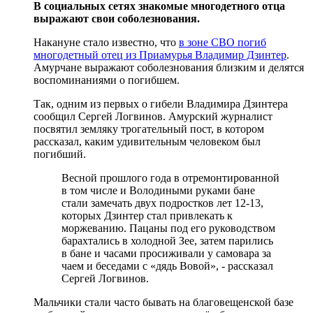
В социальных сетях знакомые многодетного отца
выражают свои соболезнования.
Накануне стало известно, что
в зоне СВО погиб
многодетный отец из Приамурья Владимир Дзинтер
.
Амурчане выражают соболезнования близким и делятся
воспоминаниями о погибшем.
Так, одним из первых о гибели Владимира Дзинтера
сообщил Сергей Логвинов. Амурский журналист
посвятил земляку трогательный пост, в котором
рассказал, каким удивительным человеком был
погибший.
Весной прошлого года в отремонтированной
в том числе и Володиными руками бане
стали замечать двух подростков лет 12-13,
которых Дзинтер стал привлекать к
моржеванию. Пацаны под его руководством
барахтались в холодной Зее, затем парились
в бане и часами просиживали у самовара за
чаем и беседами с «дядь Вовой», - рассказал
Сергей Логвинов.
Мальчики стали часто бывать на благовещенской базе