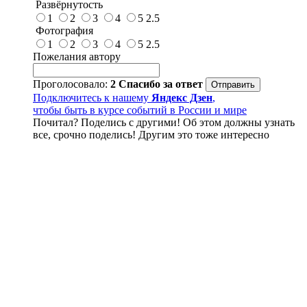
Развёрнутость
1
2
3
4
5
2.5
Фотография
1
2
3
4
5
2.5
Пожелания автору
Проголосовало:
2
Спасибо за ответ
Подключитесь к нашему
Яндекс Дзен
,
чтобы быть в курсе событий в России и мире
Почитал? Поделись с другими! Об этом должны узнать
все, срочно поделись! Другим это тоже интересно