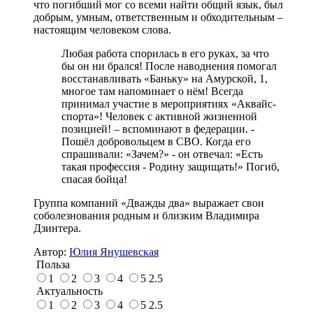
что погибший мог со всеми найти общий язык, был
добрым, умным, ответственным и обходительным –
настоящим человеком слова.
Любая работа спорилась в его руках, за что
бы он ни брался! После наводнения помогал
восстанавливать «Баньку» на Амурской, 1,
многое там напоминает о нём! Всегда
принимал участие в мероприятиях «Аквайс-
спорта»! Человек с активной жизненной
позицией! – вспоминают в федерации. -
Пошёл добровольцем в СВО. Когда его
спрашивали: «Зачем?» - он отвечал: «Есть
такая профессия - Родину защищать!» Погиб,
спасая бойца!
Группа компаний «Дважды два» выражает свои
соболезнования родным и близким Владимира
Дзинтера.
Автор:
Юлия Янушевская
Польза
1
2
3
4
5
2.5
Актуальность
1
2
3
4
5
2.5