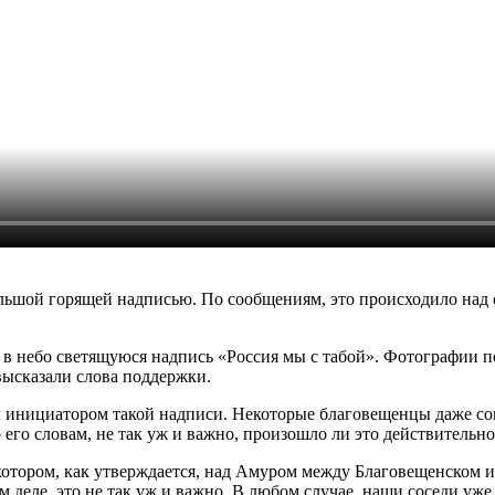
ольшой горящей надписью. По сообщениям, это происходило над 
 в небо светящуюся надпись «Россия мы с табой». Фотографии п
высказали слова поддержки.
был инициатором такой надписи. Некоторые благовещенцы даже с
его словам, не так уж и важно, произошло ли это действительно
котором, как утверждается, над Амуром между Благовещенском и
м деле, это не так уж и важно. В любом случае, наши соседи уж