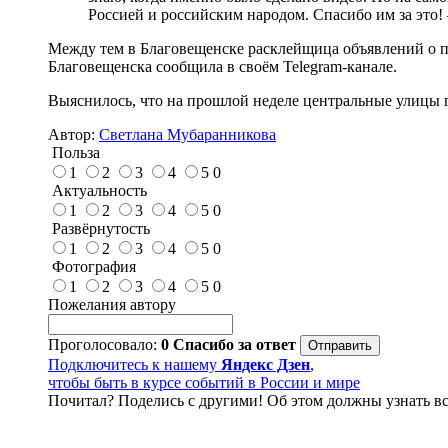
Россией и российским народом. Спасибо им за это! 
Между тем в Благовещенске расклейщица объявлений о п
Благовещенска сообщила в своём Telegram-канале.
Выяснилось, что на прошлой неделе центральные улицы 
Автор:
Светлана Мубаранникова
Польза
1
2
3
4
5
0
Актуальность
1
2
3
4
5
0
Развёрнутость
1
2
3
4
5
0
Фотография
1
2
3
4
5
0
Пожелания автору
Проголосовало:
0
Спасибо за ответ
Подключитесь к нашему
Яндекс Дзен
,
чтобы быть в курсе событий в России и мире
Почитал? Поделись с другими! Об этом должны узнать вс