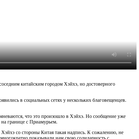
соседним китайским городом Хэйхэ, но достоверного
оявились в социальных сетях у нескольких благовещенцев.
омневаются, что это произошло в Хэйхэ. Но сообщение уже
 на границе с Приамурьем.
 Хэйхэ со стороны Китая такая надпись. К сожалению, не
е многократно показывали нам свою солидарность с