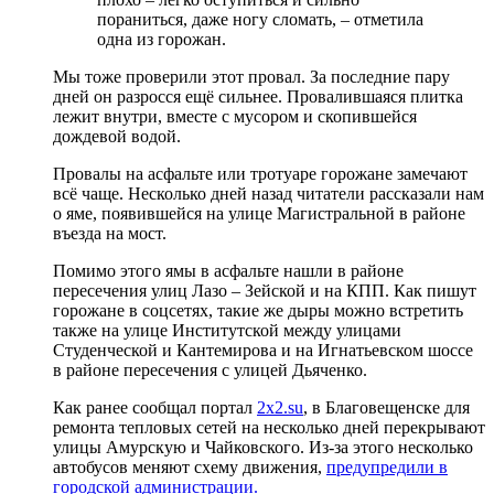
пораниться, даже ногу сломать, – отметила
одна из горожан.
Мы тоже проверили этот провал. За последние пару
дней он разросся ещё сильнее. Провалившаяся плитка
лежит внутри, вместе с мусором и скопившейся
дождевой водой.
Провалы на асфальте или тротуаре горожане замечают
всё чаще. Несколько дней назад читатели рассказали нам
о яме, появившейся на улице Магистральной в районе
въезда на мост.
Помимо этого ямы в асфальте нашли в районе
пересечения улиц Лазо – Зейской и на КПП. Как пишут
горожане в соцсетях, такие же дыры можно встретить
также на улице Институтской между улицами
Студенческой и Кантемирова и на Игнатьевском шоссе
в районе пересечения с улицей Дьяченко.
Как ранее сообщал портал
2x2.su
, в Благовещенске для
ремонта тепловых сетей на несколько дней перекрывают
улицы Амурскую и Чайковского. Из-за этого несколько
автобусов меняют схему движения,
предупредили в
городской администрации.