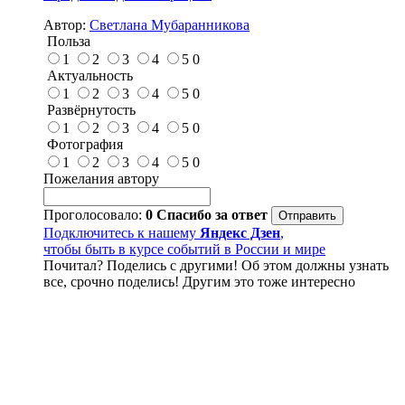
Автор:
Светлана Мубаранникова
Польза
1
2
3
4
5
0
Актуальность
1
2
3
4
5
0
Развёрнутость
1
2
3
4
5
0
Фотография
1
2
3
4
5
0
Пожелания автору
Проголосовало:
0
Спасибо за ответ
Подключитесь к нашему
Яндекс Дзен
,
чтобы быть в курсе событий в России и мире
Почитал? Поделись с другими! Об этом должны узнать
все, срочно поделись! Другим это тоже интересно