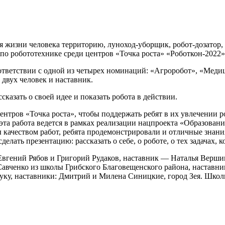
я жизни человека территорию, луноход-уборщик, робот-дозатор
о робототехнике среди центров «Точка роста» «Роботкон-2022».
 соответствии с одной из четырех номинаций: «Агроробот», «Ме
двух человек и наставник.
сказать о своей идее и показать робота в действии.
нтров «Точка роста», чтобы поддержать ребят в их увлечении р
ь эта работа ведется в рамках реализации нацпроекта «Образов
ачеством работ, ребята продемонстрировали и отличные знания,
делать презентацию: рассказать о себе, о роботе, о тех задачах, 
Евгений Рябов и Григорий Рудаков, наставник — Наталья Верши
авченко из школы Грибского Благовещенского района, наставни
уку, наставники: Дмитрий и Милена Синицкие, город Зея. Школь