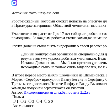
Источник фото:
unsplash.com
Робот-пожарный, который сможет попасть на опасную дл
в Приамурье завершился Областной чемпионат-выставка п
Участники в возрасте от 7 до 17 лет собирали робота в
помощник». За каждым роботом стояла команда: не менее 
Ребята должны были снять видеоролик о своей работе: рас
Данный конкурс был организован специально для це
результатов уже удалось добиться участникам. Вед
Наталья Домашенко. — Мы были приятно удивлены к
необходимо было не только снять видеоролик, но и с
В итоге первое место заняли школьники из Шимановска 
Морзе. «Серебро» присудили Ивану Бегуну и Серафиму С
Третье место досталось Никите Люфту и Владу Выхованч
команды получили сертификаты об участии.
Автор:
Информационная служба портала 2x2.su
Польза
1
2
3
4
5
0
Актуальность