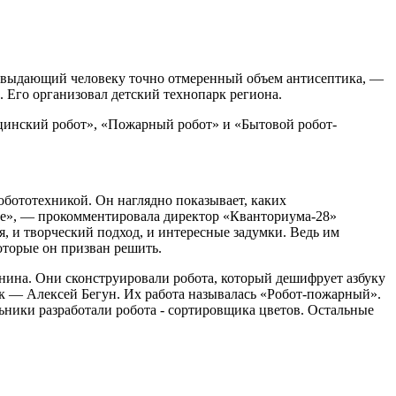
, выдающий человеку точно отмеренный объем антисептика, —
 Его организовал детский технопарк региона.
дицинский робот», «Пожарный робот» и «Бытовой робот-
обототехникой. Он наглядно показывает, каких
ание», — прокомментировала директор «Кванториума-28»
 и творческий подход, и интересные задумки. Ведь им
которые он призван решить.
нина. Они сконструировали робота, который дешифрует азбуку
к — Алексей Бегун. Их работа называлась «Робот-пожарный».
ники разработали робота - сортировщика цветов. Остальные