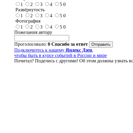
1
2
3
4
5
0
Развёрнутость
1
2
3
4
5
0
Фотография
1
2
3
4
5
0
Пожелания автору
Проголосовало:
0
Спасибо за ответ
Подключитесь к нашему
Яндекс Дзен
,
чтобы быть в курсе событий в России и мире
Почитал? Поделись с другими! Об этом должны узнать вс