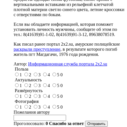
вертикальными вставками из рельефной клетчатой
плотной материи светло синего цвета, летние кроссовки
с отверстиями по бокам.
Если вы обладаете информацией, которая поможет
установить личность мужчины, сообщите об этом по
тел.: 8(41639)91-1-02, 8(41639)91-3-12, 89638078519.
Как писал ранее портал 2х2.su, амурские полицейские
раскрыли преступление
, в результате которого погиб
житель пгт Магдагачи, 1976 года рождения.
Автор:
Информационная служба портала 2x2.su
Польза
1
2
3
4
5
0
Актуальность
1
2
3
4
5
0
Развёрнутость
1
2
3
4
5
0
Фотография
1
2
3
4
5
0
Пожелания автору
Проголосовало:
0
Спасибо за ответ