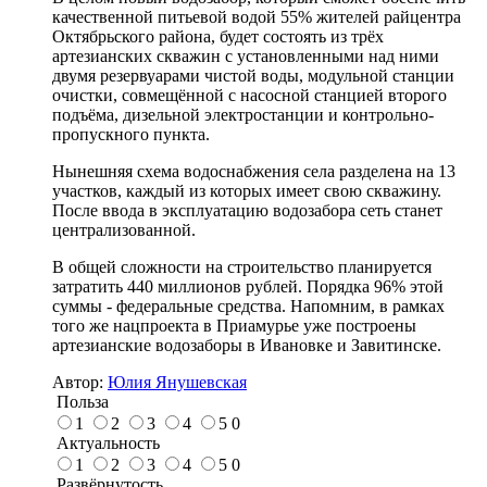
качественной питьевой водой 55% жителей райцентра
Октябрьского района, будет состоять из трёх
артезианских скважин с установленными над ними
двумя резервуарами чистой воды, модульной станции
очистки, совмещённой с насосной станцией второго
подъёма, дизельной электростанции и контрольно-
пропускного пункта.
Нынешняя схема водоснабжения села разделена на 13
участков, каждый из которых имеет свою скважину.
После ввода в эксплуатацию водозабора сеть станет
централизованной.
В общей сложности на строительство планируется
затратить 440 миллионов рублей. Порядка 96% этой
суммы - федеральные средства. Напомним, в рамках
того же нацпроекта в Приамурье уже построены
артезианские водозаборы в Ивановке и Завитинске.
Автор:
Юлия Янушевская
Польза
1
2
3
4
5
0
Актуальность
1
2
3
4
5
0
Развёрнутость