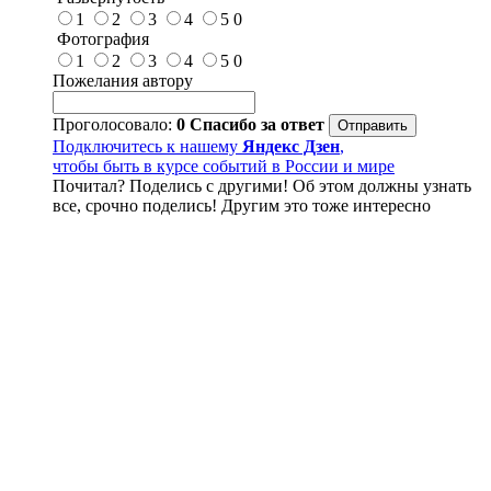
1
2
3
4
5
0
Фотография
1
2
3
4
5
0
Пожелания автору
Проголосовало:
0
Спасибо за ответ
Подключитесь к нашему
Яндекс Дзен
,
чтобы быть в курсе событий в России и мире
Почитал? Поделись с другими! Об этом должны узнать
все, срочно поделись! Другим это тоже интересно