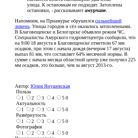
улица. К остановкам не подходят. Затоплены
остановки, - рассказывают
амурчане
.
Напомним, на Приамурье обрушился
сильнейший
ливень
. Улицы городов и сёл оказались затопленными.
В Благовещенске и Белогорске объявлен режим ЧС.
Специалисты Амурского гидрометцентра сообщили, что
на 9:00 18 августа в Благовещенске отметили 67 мм
осадков, при этом с начала дождя (вечером 17 августа)
выпал 81 мм, что составляет 64% месячной нормы. В
сумме с начала месяца областной центр уже получил 225
мм осадков, это больше, чем за август 2013-го.
Автор:
Юлия Янушевская
Польза
1
2
3
4
5
0
Актуальность
1
2
3
4
5
0
Развёрнутость
1
2
3
4
5
0
Фотография
1
2
3
4
5
0