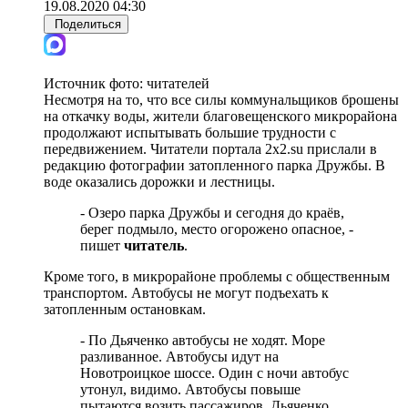
19.08.2020 04:30
Поделиться
Источник фото:
читателей
Несмотря на то, что все силы коммунальщиков брошены
на откачку воды, жители благовещенского микрорайона
продолжают испытывать большие трудности с
передвижением. Читатели портала 2x2.su прислали в
редакцию фотографии затопленного парка Дружбы. В
воде оказались дорожки и лестницы.
- Озеро парка Дружбы и сегодня до краёв,
берег подмыло, место огорожено опасное, -
пишет
читатель
.
Кроме того, в микрорайоне проблемы с общественным
транспортом. Автобусы не могут подъехать к
затопленным остановкам.
- По Дьяченко автобусы не ходят. Море
разливанное. Автобусы идут на
Новотроицкое шоссе. Один с ночи автобус
утонул, видимо. Автобусы повыше
пытаются возить пассажиров. Дьяченко