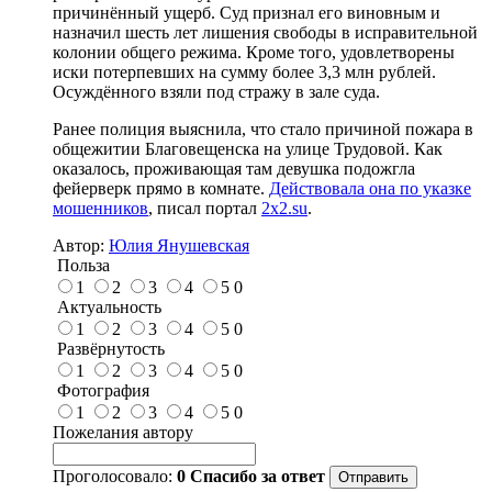
причинённый ущерб. Суд признал его виновным и
назначил шесть лет лишения свободы в исправительной
колонии общего режима. Кроме того, удовлетворены
иски потерпевших на сумму более 3,3 млн рублей.
Осуждённого взяли под стражу в зале суда.
Ранее полиция выяснила, что стало причиной пожара в
общежитии Благовещенска на улице Трудовой. Как
оказалось, проживающая там девушка подожгла
фейерверк прямо в комнате.
Действовала она по указке
мошенников
, писал портал
2x2.su
.
Автор:
Юлия Янушевская
Польза
1
2
3
4
5
0
Актуальность
1
2
3
4
5
0
Развёрнутость
1
2
3
4
5
0
Фотография
1
2
3
4
5
0
Пожелания автору
Проголосовало:
0
Спасибо за ответ